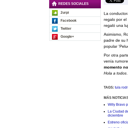
REDES SOCIALES
2urpi
La conductor
regalo por el
Facebook
regaló una lu
Twitter
Asimismo, Rod
Google+
padre de su h
popular 'Pelud
Por otra part
venía rumore
momento no l
Hola a todos
.
TAGS:
tula rod
MÁS NOTICIA
Willy Bravo 
La Ciudad de 
diciembre
Estreno ofic