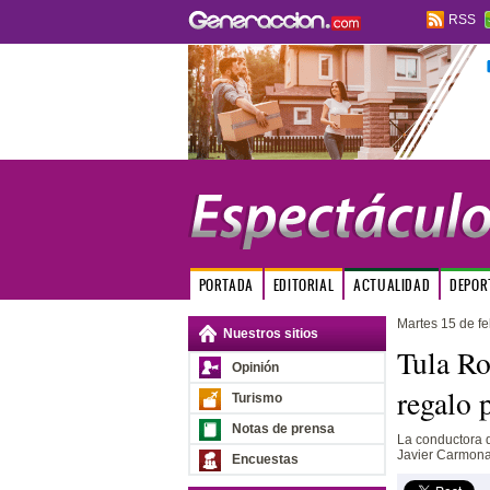
RSS
PORTADA
EDITORIAL
ACTUALIDAD
DEPOR
Martes 15 de f
Nuestros sitios
Tula Ro
Opinión
regalo 
Turismo
Notas de prensa
La conductora d
Javier Carmona
Encuestas