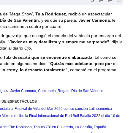
a de 'Mega Show',
Tula Rodríguez
, recibió un espectacular
Día de San Valentín
, y es que su pareja,
Javier Carmona
, le
josa camioneta cuatro por cuatro.
ríguez dijo que escogió el modelo del vehículo por encargo del
ija.
"Javier es muy detallista y siempre me sorprende"
, dijo la
ita' al diario
Ojo
.
e, Tula
descartó que se encuentre embarazada
, tal como se
ando en algunos medios. "
Quizás más adelante, pero por el
o estoy, lo descarto totalmente"
, comentó en el programa
ríguez
,
Javier Carmona
,
Camioneta
,
Regalo
,
Día de San Valentín
S DE ESPECTÁCULOS
postula al Festival de Viña del Mar 2025 con su canción Latinoamérica
México recibe la Final Internacional de Red Bull Batalla 2022 el día 10 de
ial de "The Robinson, Tributo 70" en Culleredo, La Coruña, España