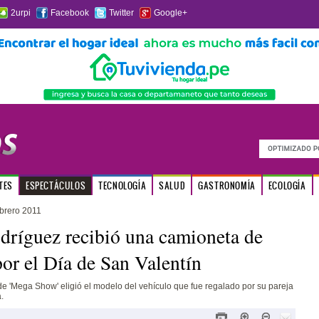
2urpi
Facebook
Twitter
Google+
TES
ESPECTÁCULOS
TECNOLOGÍA
SALUD
GASTRONOMÍA
ECOLOGÍA
ebrero 2011
dríguez recibió una camioneta de
por el Día de San Valentín
e 'Mega Show' eligió el modelo del vehículo que fue regalado por su pareja
.