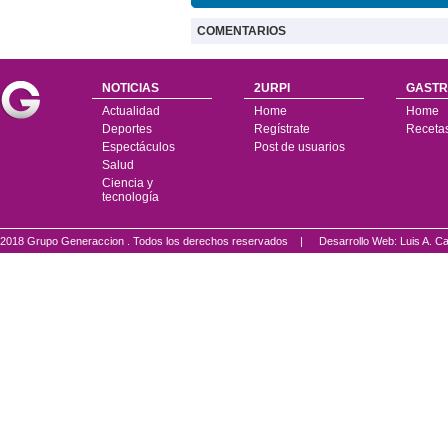
COMENTARIOS
NOTICIAS
2URPI
GASTR
Actualidad
Home
Home
Deportes
Regístrate
Receta
Espectáculos
Post de usuarios
Salud
Ciencia y
tecnología
2018 Grupo Generaccion . Todos los derechos reservados |
Desarrollo Web: Luis A.