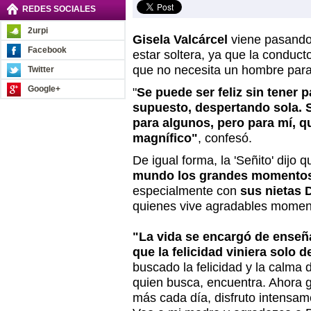
REDES SOCIALES
2urpi
Gisela Valcárcel
viene pasando
Facebook
estar soltera, ya que la conducto
que no necesita un hombre para l
Twitter
Google+
"
Se puede ser feliz sin tener 
supuesto, despertando sola. S
para algunos, pero para mí, qu
magnífico"
, confesó.
De igual forma, la 'Señito' dijo q
mundo los grandes momentos v
especialmente con
sus nietas
quienes vive agradables momen
"La vida se encargó de enseñ
que la felicidad viniera solo
buscado la felicidad y la calma
quien busca, encuentra. Ahora 
más cada día, disfruto intensam