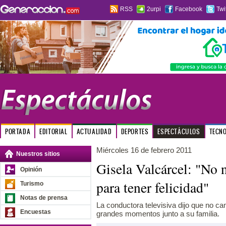
RSS
2urpi
Facebook
Twi
PORTADA
EDITORIAL
ACTUALIDAD
DEPORTES
ESPECTÁCULOS
TECN
Miércoles 16 de febrero 2011
Nuestros sitios
Gisela Valcárcel: "No 
Opinión
para tener felicidad"
Turismo
Notas de prensa
La conductora televisiva dijo que no c
Encuestas
grandes momentos junto a su familia.