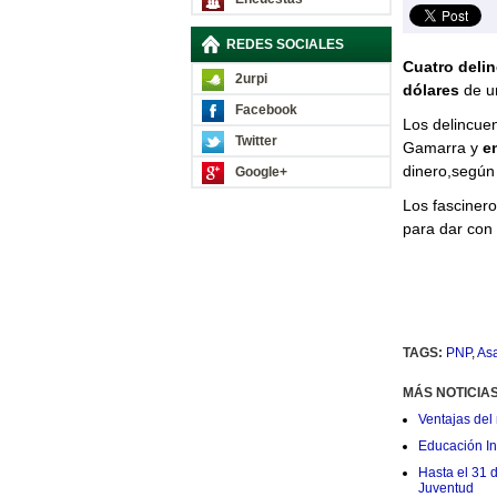
REDES SOCIALES
Cuatro delin
2urpi
dólares
de un
Facebook
Los delincuen
Twitter
Gamarra y
e
dinero,según
Google+
Los fascinero
para dar con 
TAGS:
PNP
,
Asa
MÁS NOTICIA
Ventajas del 
Educación Ini
Hasta el 31 
Juventud