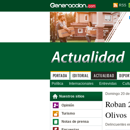
RSS
PORTADA
EDITORIAL
ACTUALIDAD
DEPOR
Política
Internacionales
Entrevistas
Cult
Domingo 20 de 
Nuestros sitios
Roban 2
Opinión
Olivos
Turismo
Notas de prensa
Delincuentes e
Encuestas