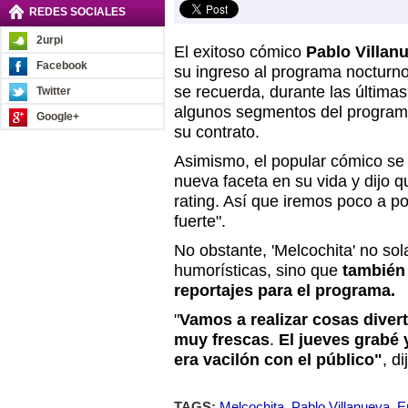
REDES SOCIALES
2urpi
El exitoso cómico
Pablo Villanu
Facebook
su ingreso al programa nocturn
se recuerda, durante las últim
Twitter
algunos segmentos del programa
Google+
su contrato.
Asimismo, el popular cómico se
nueva faceta en su vida y dijo 
rating. Así que iremos poco a p
fuerte".
No obstante, 'Melcochita' no so
humorísticas, sino que
también 
reportajes para el programa.
"
Vamos a realizar cosas dive
muy frescas
.
El jueves grabé y
era vacilón con el público"
, d
TAGS:
Melcochita
,
Pablo Villanueva
,
E