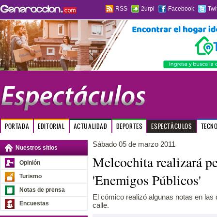
RSS
2urpi
Facebook
Twi
PORTADA
EDITORIAL
ACTUALIDAD
DEPORTES
ESPECTÁCULOS
TECN
Sábado 05 de marzo 2011
Nuestros sitios
Melcochita realizará pe
Opinión
'Enemigos Públicos'
Turismo
Notas de prensa
El cómico realizó algunas notas en las 
Encuestas
calle.