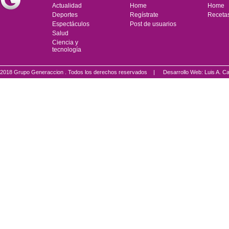
Actualidad
Home
Home
Deportes
Regístrate
Receta
Espectáculos
Post de usuarios
Salud
Ciencia y
tecnología
2018 Grupo Generaccion . Todos los derechos reservados |
Desarrollo Web: Luis A.