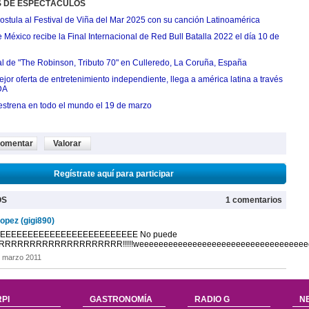
S DE ESPECTÁCULOS
postula al Festival de Viña del Mar 2025 con su canción Latinoamérica
México recibe la Final Internacional de Red Bull Batalla 2022 el día 10 de
ial de "The Robinson, Tributo 70" en Culleredo, La Coruña, España
jor oferta de entretenimiento independiente, llega a américa latina a través
DA
estrena en todo el mundo el 19 de marzo
omentar
Valorar
Regístrate aquí para participar
OS
1 comentarios
lopez (gigi890)
EEEEEEEEEEEEEEEEEEEEEEEEE No puede
RRRRRRRRRRRRRRRRRRRR!!!!!weeeeeeeeeeeeeeeeeeeeeeeeeeeeeeeeeeeee
 marzo 2011
PI
GASTRONOMÍA
RADIO G
N