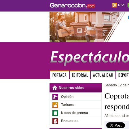
RSS
PORTADA
EDITORIAL
ACTUALIDAD
DEPOR
Sábado 12 de 
Nuestros sitios
Coprota
Opinión
respond
Turismo
Notas de prensa
Afirma que sí es 
Encuestas