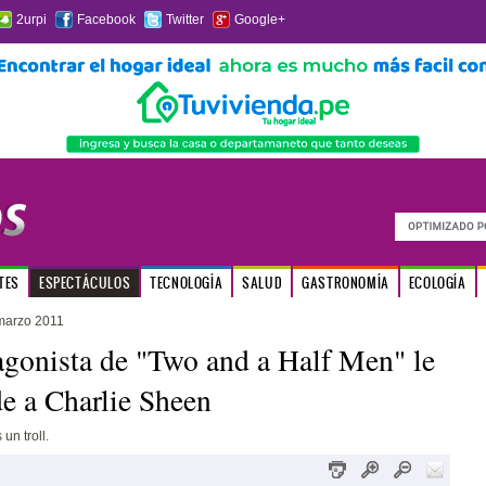
2urpi
Facebook
Twitter
Google+
TES
ESPECTÁCULOS
TECNOLOGÍA
SALUD
GASTRONOMÍA
ECOLOGÍA
marzo 2011
gonista de "Two and a Half Men" le
e a Charlie Sheen
un troll.