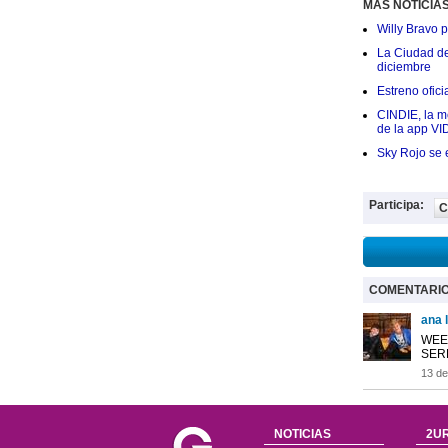
MÁS NOTICIA
Willy Bravo 
La Ciudad de 
diciembre
Estreno ofic
CINDIE, la me
de la app VI
Sky Rojo se 
Participa:
C
COMENTARI
ana 
WEE
SER
13 de
NOTICIAS
2UR