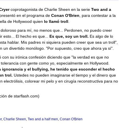
Cryer
coprotagonista de Charlie Sheen en la serie
Two and a
presentó en el programa de
Conan O'Brien
, para contestar a la
rella de Hollywood quien
lo llamó troll
.
 doloroso para mí, no menos que... Perdonen, no puedo creer
r esto... El hecho es que...
Es que, soy un troll.
Es algo de lo
ta hablar. Mis padres ni siquiera pueden creer que sea un troll",
 en un divertido monólogo. "Por supuesto, creo que ahora ya sí".
ió con su irónica confesión diciendo que "la verdad es que no
 tolerancia con gente como yo, especialmente en Hollywood.
la ignorancia y el bullying, he tenido que esconder el hecho
n trol.
Ustedes no pueden imaginarse el tiempo y el dinero que
n electrólisis, colorear mi pelo y en cirugía reconstructiva para no
ión de starflash.com)
r
,
Charlie Sheen
,
Two and a half men
,
Conan O'Brien