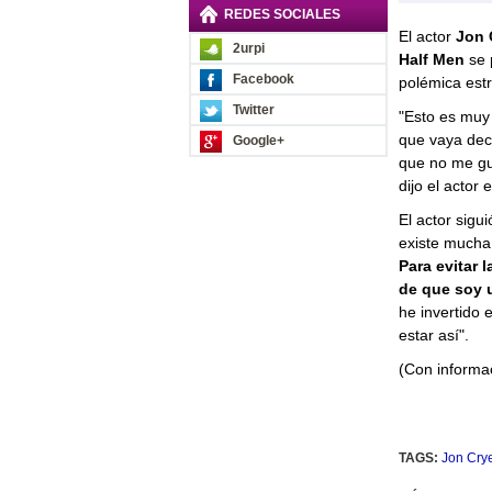
REDES SOCIALES
El actor
Jon 
2urpi
Half Men
se 
Facebook
polémica est
Twitter
"Esto es muy
que vaya deci
Google+
que no me gus
dijo el actor
El actor sigu
existe mucha
Para evitar 
de que soy u
he invertido e
estar así".
(Con informac
TAGS:
Jon Crye