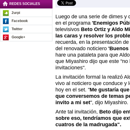
REDES SOCIALES
2urpi
Luego de una serie de dimes y d
Facebook
en el programa
'Enemigos Públ
televisivos
Beto Ortiz y Aldo M
Twitter
las caras y resolver los prob
Google+
recuerda, en la presentación d
del renovado noticiero
'Buenos 
hare una pataleta para que Aldo 
que Miyashiro dijo que este "no
invitaciones".
La invitación formal la realizó A
vivo al noticiero que conduce y l
hoy en el set. "
Me gustaría que
que conversemos de temas pe
invito a mi set
", dijo Miyashiro.
Ante tal invitación,
Beto dijo en
sobre eso, tendríamos que ex
cuatros de la madrugada".