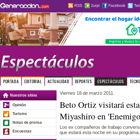
RSS
2urpi
Facebook
Twi
PORTADA
EDITORIAL
ACTUALIDAD
DEPORTES
ESPECTÁCULOS
TECN
Viernes 18 de marzo 2011
Nuestros sitios
Beto Ortiz visitará est
Opinión
Miyashiro en 'Enemigo
Turismo
Notas de prensa
Los ex compañeros de trabajo conversar
Encuestas
que estará esta noche en su programa.