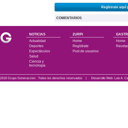
Regístrate aquí 
COMENTARIOS
NOTICIAS
2URPI
GASTR
Actualidad
Home
Home
Deportes
Regístrate
Receta
Espectáculos
Post de usuarios
Salud
Ciencia y
tecnología
2018 Grupo Generaccion . Todos los derechos reservados |
Desarrollo Web: Luis A.