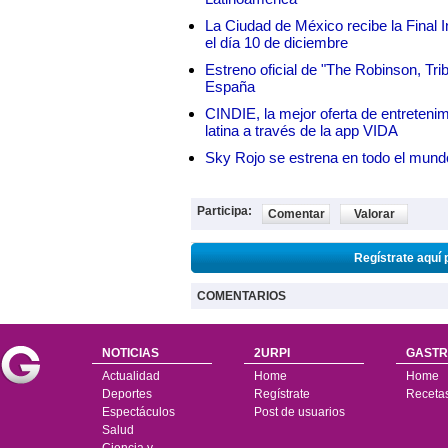
La Ciudad de México recibe la Final I
el día 10 de diciembre
Estreno oficial de "The Robinson, Tri
España
CINDIE, la mejor oferta de entretenim
latina a través de la app VIDA
Sky Rojo se estrena en todo el mund
Participa:
Comentar
Valorar
Regístrate aquí 
COMENTARIOS
NOTICIAS
2URPI
GASTR
Actualidad
Home
Home
Deportes
Regístrate
Receta
Espectáculos
Post de usuarios
Salud