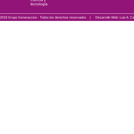
Ciencia y
tecnología
2018 Grupo Generaccion . Todos los derechos reservados |
Desarrollo Web: Luis A.