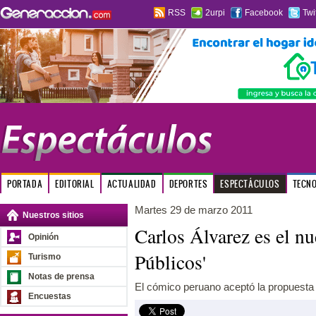
RSS
2urpi
Facebook
Twi
PORTADA
EDITORIAL
ACTUALIDAD
DEPORTES
ESPECTÁCULOS
TECN
Martes 29 de marzo 2011
Nuestros sitios
Carlos Álvarez es el n
Opinión
Públicos'
Turismo
Notas de prensa
El cómico peruano aceptó la propuesta 
Encuestas