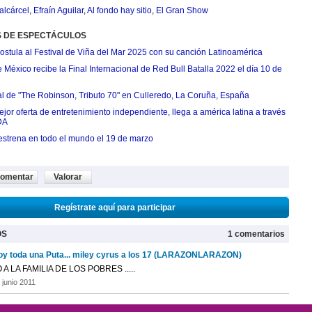
alcárcel
,
Efraín Aguilar
,
Al fondo hay sitio
,
El Gran Show
S DE ESPECTÁCULOS
postula al Festival de Viña del Mar 2025 con su canción Latinoamérica
México recibe la Final Internacional de Red Bull Batalla 2022 el día 10 de
ial de "The Robinson, Tributo 70" en Culleredo, La Coruña, España
jor oferta de entretenimiento independiente, llega a américa latina a través
DA
estrena en todo el mundo el 19 de marzo
omentar
Valorar
Regístrate aquí para participar
OS
1 comentarios
oy toda una Puta... miley cyrus a los 17 (LARAZONLARAZON)
 A LA FAMILIA DE LOS POBRES .....
 junio 2011