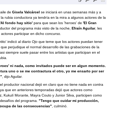
baile de
Gisela Valcárcel
se iniciará en unas semanas más y a
la rubia conductora ya tendría en la mira a algunos actores de la
'Al fondo hay sitio'
para que sean los 'heroes' de
'El Gran
roductor del programa más visto de la noche,
Efraín Aguilar
, les
s actores participar en dicho concurso.
tito' indicó al diario
Ojo
que teme que los actores puedan tener
 que perjudique el normal desarrollo de las grabaciones de la
asi siempre suele pasar entre los artistas que participan en el
ubia.
eroes' ni nada, como invitados puede ser en algun momento.
ctura uno o se me contractura el otro, yo me ensarto por ser
"
, dijo Aguilar.
el productor nacional dejó en claro que no tiene nada en contra
, ya que en anteriores temporadas dejó que actores como
, Kukulí Morante, Mayra Couto y Junior Silva, participen como
 desafíos del programa.
"Tengo que cuidar mi producción,
eocupa de las consecuencias"
, culminó.