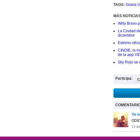
TAGS:
Gisela V
MÁS NOTICIA
Willy Bravo 
La Ciudad de 
diciembre
Estreno ofic
CINDIE, la me
de la app VI
Sky Rojo se 
Participa:
C
COMENTARI
Ya s
ODIO
13 de