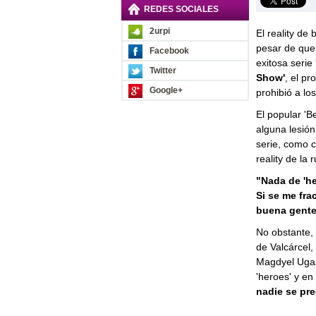
REDES SOCIALES
2urpi
El reality de 
pesar de que 
Facebook
exitosa serie
Twitter
Show'
, el p
Google+
prohibió a lo
El popular 'Be
alguna lesión
serie, como c
reality de la r
"Nada de 'h
Si se me fra
buena gente
No obstante, 
de Valcárcel
Magdyel Ugaz
'heroes' y en
nadie se pr