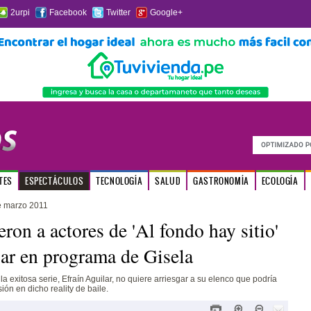
2urpi
Facebook
Twitter
Google+
TES
ESPECTÁCULOS
TECNOLOGÍA
SALUD
GASTRONOMÍA
ECOLOGÍA
e marzo 2011
eron a actores de 'Al fondo hay sitio'
par en programa de Gisela
la exitosa serie, Efraín Aguilar, no quiere arriesgar a su elenco que podría
ión en dicho reality de baile.