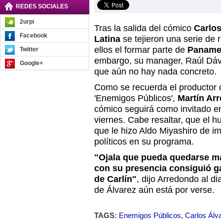
REDES SOCIALES
2urpi
Tras la salida del cómico
Carlos
Facebook
Latina
se tejieron una serie de 
ellos el formar parte de
Panamer
Twitter
embargo, su manager, Raúl Dáv
Google+
que aún no hay nada concreto.
Como se recuerda el productor 
'Enemigos Públicos',
Martín Ar
cómico seguirá como invitado e
viernes. Cabe resaltar, que el h
que le hizo Aldo Miyashiro de imi
políticos en su programa.
"Ojala que pueda quedarse m
con su presencia consiguió ga
de Carlín"
, dijo Arredondo al di
de Álvarez aún está por verse.
TAGS:
Enemigos Públicos
,
Carlos Álv