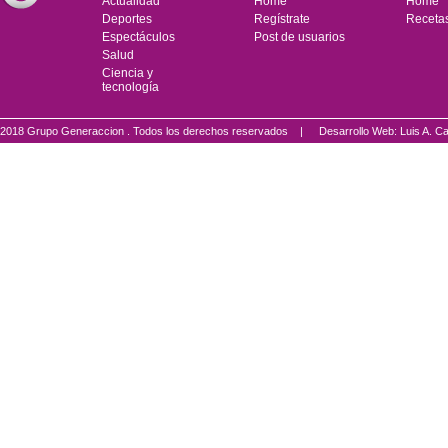
Actualidad
Home
Home
Deportes
Regístrate
Receta
Espectáculos
Post de usuarios
Salud
Ciencia y
tecnología
2018 Grupo Generaccion . Todos los derechos reservados |
Desarrollo Web: Luis A.