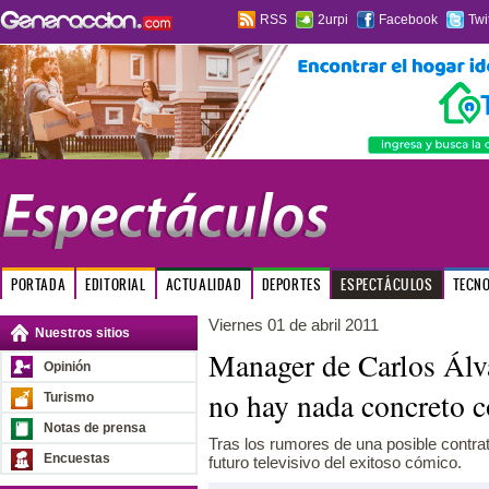
RSS
2urpi
Facebook
Twi
PORTADA
EDITORIAL
ACTUALIDAD
DEPORTES
ESPECTÁCULOS
TECN
Viernes 01 de abril 2011
Nuestros sitios
Manager de Carlos Álv
Opinión
no hay nada concreto 
Turismo
Notas de prensa
Tras los rumores de una posible contrat
Encuestas
futuro televisivo del exitoso cómico.