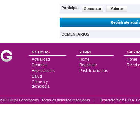
Participa:
Comentar
Valorar
Regístrate aquí 
COMENTARIOS
NOTICIAS
2URPI
GASTR
Actualidad
Home
Home
Deportes
Regístrate
Receta
Espectáculos
Post de usuarios
Salud
Ciencia y
tecnología
2018 Grupo Generaccion . Todos los derechos reservados |
Desarrollo Web: Luis A.