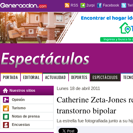
RSS
2urpi
Facebook
Twi
PORTADA
EDITORIAL
ACTUALIDAD
DEPORTES
ESPECTÁCULOS
TECN
Lunes 18 de abril 2011
Nuestros sitios
Catherine Zeta-Jones r
Opinión
transtorno bipolar
Turismo
Notas de prensa
La estrella fue fotografiada junto a su hij
Encuestas