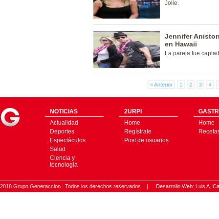
Jolie.
Jennifer Anisto
en Hawaii
La pareja fue captad
« Anterior
1
2
3
4
NOTICIAS
2URPI
GASTR
Actualidad
Home
Home
Deportes
Regístrate
Receta
Espectáculos
Post de usuarios
Salud
Ciencia y
tecnología
2018 Grupo Generaccion . Todos los derechos reservados |
Desarrollo Web: Luis A.