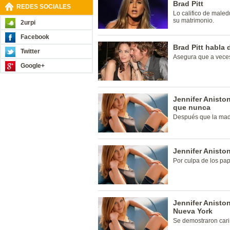
Brad Pitt
REDES SOCIALES
Lo califico de male
su matrimonio.
2urpi
Facebook
Brad Pitt habla
Twitter
Asegura que a veces
Google+
Jennifer Anisto
que nunca
Después que la madre
Jennifer Anisto
Por culpa de los pap
Jennifer Anisto
Nueva York
Se demostraron cariñ