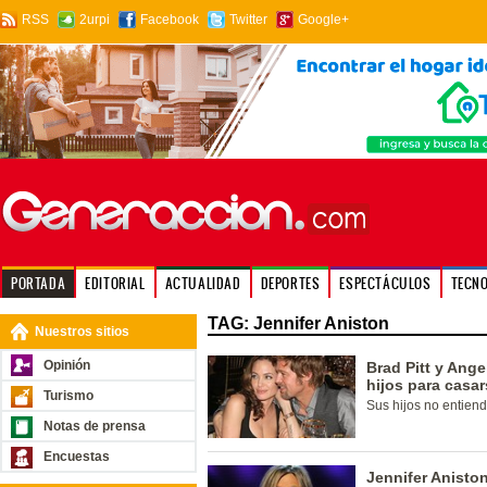
RSS
2urpi
Facebook
Twitter
Google+
PORTADA
EDITORIAL
ACTUALIDAD
DEPORTES
ESPECTÁCULOS
TECN
TAG: Jennifer Aniston
Nuestros sitios
Opinión
Brad Pitt y Ange
hijos para casa
Turismo
Sus hijos no entien
Notas de prensa
Encuestas
Jennifer Anisto