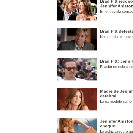
Brad Pitt recon
Jennifer Anisto
En entrevista conced
Brad Pitt detest
No soporta al nuevo
Brad Pitt: Jenni
El actor no está con
Madre de Jennif
cerebral
La ex modelo sufrió 
Jennifer Anisto
cheque
La actriz aseguró qu