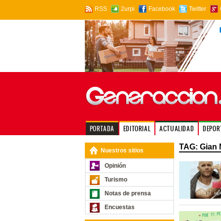
RSS
2urpi
Facebook
Twitter
PORTADA
EDITORIAL
ACTUALIDAD
DEPOR
TAG: Gian 
Nuestros sitios
Opinión
Turismo
Notas de prensa
Encuestas