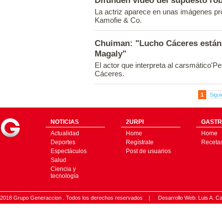
Difunden video del supuesto ro
La actriz aparece en unas imágenes pr
Kamofie & Co.
Chuiman: "Lucho Cáceres están
Magaly"
El actor que interpreta al carsmático'Pet
Cáceres.
1
Sigui
NOTICIAS
2URPI
GASTR
Actualidad
Home
Home
Deportes
Regístrate
Receta
Espectáculos
Post de usuarios
Salud
Ciencia y
tecnología
2018 Grupo Generaccion . Todos los derechos reservados |
Desarrollo Web: Luis A.