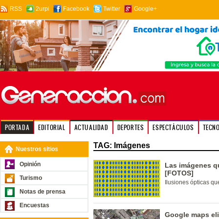
RSS
2urpi
Facebook
Twitter
Google+
PORTADA
EDITORIAL
ACTUALIDAD
DEPORTES
ESPECTÁCULOS
TECN
TAG: Imágenes
Nuestros sitios
Opinión
Las imágenes q
[FOTOS]
Turismo
Ilusiones ópticas q
Notas de prensa
Encuestas
Google maps eli