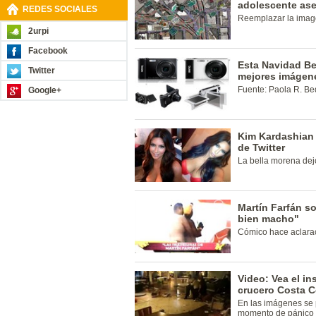
adolescente as
REDES SOCIALES
Reemplazar la image
2urpi
Facebook
Esta Navidad Be
Twitter
mejores imágene
Fuente: Paola R. Be
Google+
Kim Kardashian
de Twitter
La bella morena dej
Martín Farfán s
bien macho"
Cómico hace aclara
Video: Vea el in
crucero Costa 
En las imágenes se 
momento de pánico p