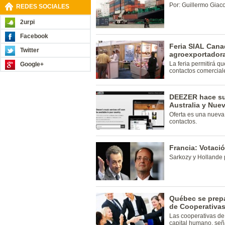
Por: Guillermo Giac
REDES SOCIALES
2urpi
Facebook
Feria SIAL Cana
Twitter
agroexportadora
La feria permitirá 
Google+
contactos comercial
DEEZER hace su
Australia y Nue
Oferta es una nueva
contactos.
Francia: Votaci
Sarkozy y Hollande 
Québec se prepa
de Cooperativas
Las cooperativas de 
capital humano, señ