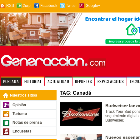
RSS
2urpi
Facebook
Twitter
Google+
PORTADA
EDITORIAL
ACTUALIDAD
DEPORTES
ESPECTÁCULOS
TECN
TAG: Canadá
Nuestros sitios
Opinión
Budweiser lanza 
Track Your Bud pone
Turismo
seguimiento digital 
Budweiser.
Notas de prensa
Encuestas
Nuevos escenar