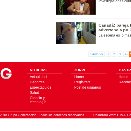
Investigaciones cont
Canadá: pareja 
advertencia poli
La escena es lo más
« Anterior
1
2
3
4
NOTICIAS
2URPI
GASTR
Actualidad
Home
Home
Deportes
Regístrate
Receta
Espectáculos
Post de usuarios
Salud
Ciencia y
tecnología
2018 Grupo Generaccion . Todos los derechos reservados |
Desarrollo Web: Luis A.