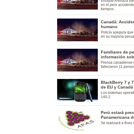
Enrique Arenaza fue
en el peor accidente
tiempos.
Canadá: Acciden
humano
Policía asegura que 
en su mayoría perua
Familiares de p
información sob
Prensa canadiense i
fallecieron 11 perso
BlackBerry 7 y 7
de EU y Canadá
Los sistemas operat
140-2.
Perú estará pre
Panamericana d
Se realizará a fine