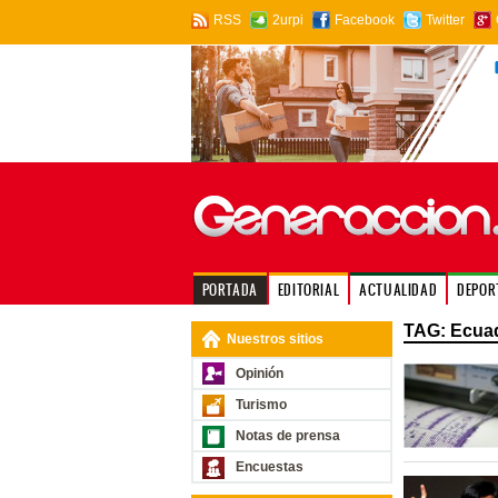
RSS
2urpi
Facebook
Twitter
PORTADA
EDITORIAL
ACTUALIDAD
DEPOR
TAG: Ecua
Nuestros sitios
Opinión
Turismo
Notas de prensa
Encuestas