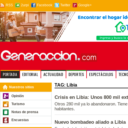
RSS
2urpi
Facebook
Twitter
Google+
PORTADA
EDITORIAL
ACTUALIDAD
DEPORTES
ESPECTÁCULOS
TECN
TAG: Libia
Nuestros sitios
Opinión
Crisis en Libia: Unos 800 mil ex
Otros 280 mil ya lo abandonaron. Tiene
Turismo
habitantes.
Notas de prensa
Encuestas
Nuevo bombadeo aliado a Libia