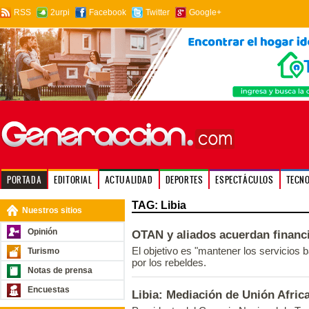
RSS
2urpi
Facebook
Twitter
Google+
PORTADA
EDITORIAL
ACTUALIDAD
DEPORTES
ESPECTÁCULOS
TECN
TAG: Libia
Nuestros sitios
Opinión
OTAN y aliados acuerdan financi
El objetivo es "mantener los servicios 
Turismo
por los rebeldes.
Notas de prensa
Encuestas
Libia: Mediación de Unión Afric