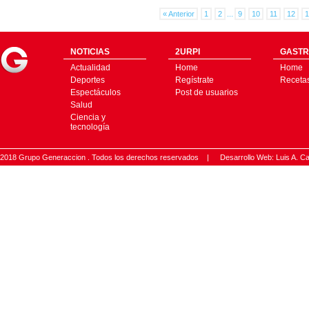
« Anterior
1
2
...
9
10
11
12
1
NOTICIAS
2URPI
GASTR
Actualidad
Home
Home
Deportes
Regístrate
Receta
Espectáculos
Post de usuarios
Salud
Ciencia y
tecnología
2018 Grupo Generaccion . Todos los derechos reservados |
Desarrollo Web: Luis A.