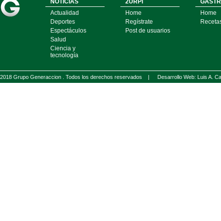
NOTICIAS
2URPI
GASTR
Actualidad
Home
Home
Deportes
Regístrate
Receta
Espectáculos
Post de usuarios
Salud
Ciencia y
tecnología
2018 Grupo Generaccion . Todos los derechos reservados |
Desarrollo Web: Luis A.