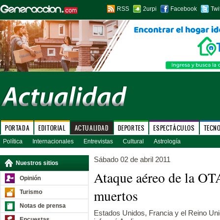
RSS
2urpi
Facebook
Twi
PORTADA
EDITORIAL
ACTUALIDAD
DEPORTES
ESPECTÁCULOS
TECN
Política
Internacionales
Entrevistas
Cultural
Astrología
Sábado 02 de abril 2011
Nuestros sitios
Ataque aéreo de la OT
Opinión
muertos
Turismo
Notas de prensa
Estados Unidos, Francia y el Reino Uni
Encuestas