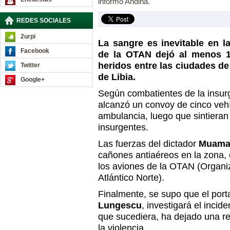
informó Andina.
REDES SOCIALES
2urpi
La sangre es inevitable en l
Facebook
de la OTAN dejó al menos 1
heridos entre las ciudades de
Twitter
de Libia.
Google+
Según combatientes de la insurg
alcanzó un convoy de cinco vehí
ambulancia, luego que sintieran 
insurgentes.
Las fuerzas del dictador
Muama
cañones antiaéreos en la zona, c
los aviones de la OTAN
(Organi
Atlántico Norte).
Finalmente, se supo que el por
Lungescu
, investigará el incid
que sucediera, ha dejado una re
la violencia.