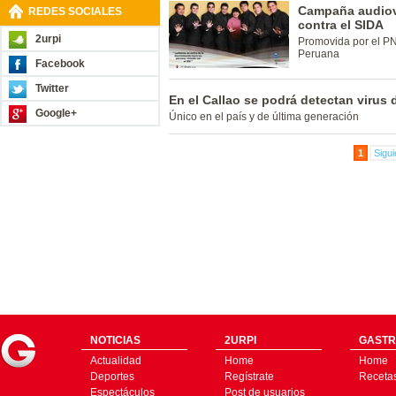
Campaña audiovi
REDES SOCIALES
contra el SIDA
2urpi
Promovida por el P
Peruana
Facebook
Twitter
En el Callao se podrá detectan virus d
Google+
Único en el país y de última generación
1
Sigui
NOTICIAS
2URPI
GASTR
Actualidad
Home
Home
Deportes
Regístrate
Receta
Espectáculos
Post de usuarios