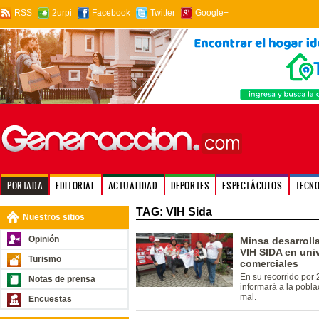
RSS
2urpi
Facebook
Twitter
Google+
PORTADA
EDITORIAL
ACTUALIDAD
DEPORTES
ESPECTÁCULOS
TECN
TAG: VIH Sida
Nuestros sitios
Opinión
Minsa desarrolla 
VIH SIDA en uni
Turismo
comerciales
En su recorrido por
Notas de prensa
informará a la pobla
mal.
Encuestas