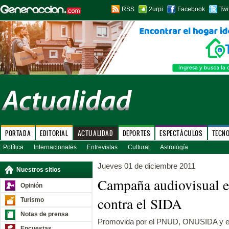
RSS
2urpi
Facebook
Twi
PORTADA
EDITORIAL
ACTUALIDAD
DEPORTES
ESPECTÁCULOS
TECN
Política
Internacionales
Entrevistas
Cultural
Astrología
Jueves 01 de diciembre 2011
Nuestros sitios
Campaña audiovisual en
Opinión
contra el SIDA
Turismo
Notas de prensa
Promovida por el PNUD, ONUSIDA y el
Encuestas