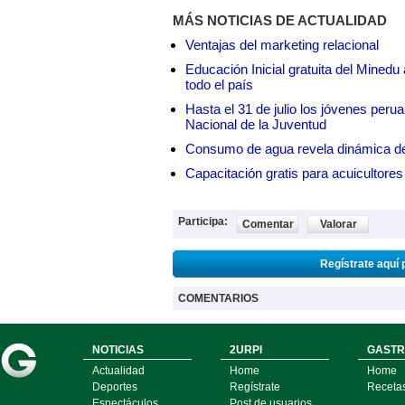
MÁS NOTICIAS DE ACTUALIDAD
Ventajas del marketing relacional
Educación Inicial gratuita del Mined
todo el país
Hasta el 31 de julio los jóvenes peru
Nacional de la Juventud
Consumo de agua revela dinámica d
Capacitación gratis para acuicul
Participa:
Comentar
Valorar
Regístrate aquí 
COMENTARIOS
NOTICIAS
2URPI
GASTR
Actualidad
Home
Home
Deportes
Regístrate
Receta
Espectáculos
Post de usuarios