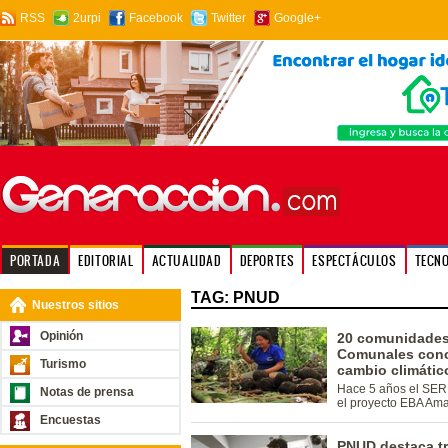
RSS
2urpi
Facebook
Twitter
Google+
PORTADA
EDITORIAL
ACTUALIDAD
DEPORTES
ESPECTÁCULOS
TECN
TAG: PNUD
Nuestros sitios
Opinión
20 comunidades
Comunales conc
Turismo
cambio climáti
Hace 5 años el SER
Notas de prensa
el proyecto EBA Ama
Encuestas
PNUD destaca tr