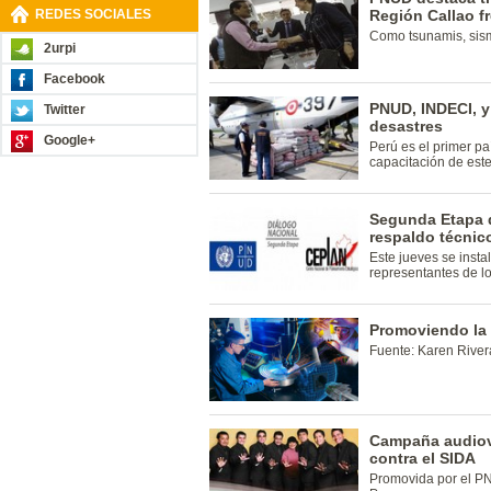
REDES SOCIALES
Región Callao fr
Como tsunamis, sis
2urpi
Facebook
PNUD, INDECI, y
Twitter
desastres
Google+
Perú es el primer pa
capacitación de este
Segunda Etapa d
respaldo técnic
Este jueves se insta
representantes de los
Promoviendo la 
Fuente: Karen Rive
Campaña audiovi
contra el SIDA
Promovida por el P