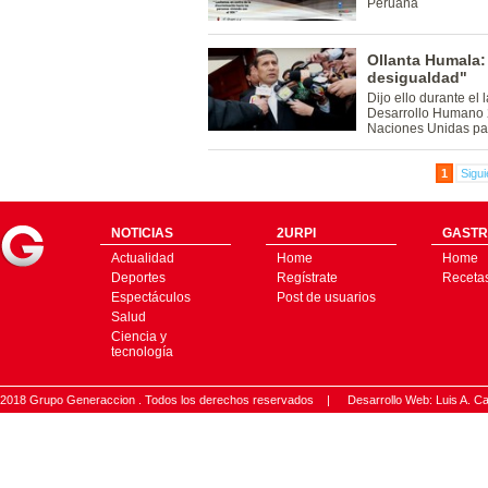
Peruana
Ollanta Humala: 
desigualdad"
Dijo ello durante el
Desarrollo Humano 2
Naciones Unidas par
1
Sigui
NOTICIAS
2URPI
GASTR
Actualidad
Home
Home
Deportes
Regístrate
Receta
Espectáculos
Post de usuarios
Salud
Ciencia y
tecnología
2018 Grupo Generaccion . Todos los derechos reservados |
Desarrollo Web: Luis A.