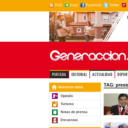
RSS
2urpi
Facebook
Twitter
PORTADA
EDITORIAL
ACTUALIDAD
DEPOR
TAG: presi
Nuestros sitios
Opinión
Turismo
Notas de prensa
Encuestas