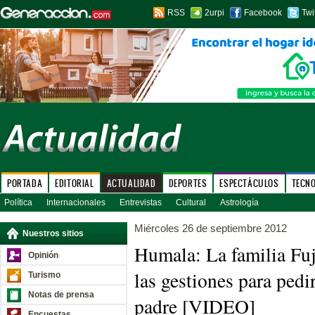
RSS
2urpi
Facebook
Twi
PORTADA
EDITORIAL
ACTUALIDAD
DEPORTES
ESPECTÁCULOS
TECN
Política
Internacionales
Entrevistas
Cultural
Astrología
Miércoles 26 de septiembre 2012
Nuestros sitios
Humala: La familia Fuj
Opinión
las gestiones para pedir
Turismo
Notas de prensa
padre [VIDEO]
Encuestas