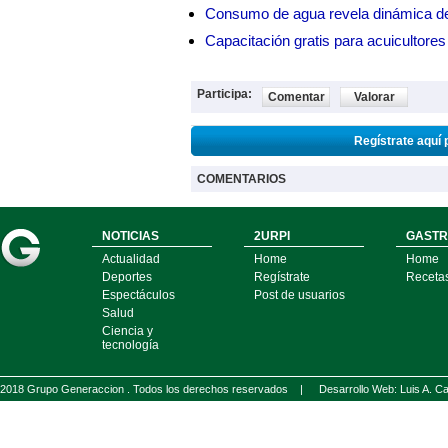
Consumo de agua revela dinámica d
Capacitación gratis para acuicul
Participa:
Comentar
Valorar
Regístrate aquí 
COMENTARIOS
NOTICIAS
2URPI
GASTR
Actualidad
Home
Home
Deportes
Regístrate
Receta
Espectáculos
Post de usuarios
Salud
Ciencia y
tecnología
2018 Grupo Generaccion . Todos los derechos reservados |
Desarrollo Web: Luis A.