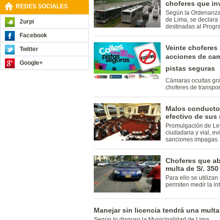
choferes que in
REDES SOCIALES
Según la Ordenanza 
de Lima, se declara 
2urpi
destinadas al Progr
Facebook
Veinte choferes
Twitter
acciones de cam
Google+
pistas seguras
Cámaras ocultas gra
choferes de transpor
Malos conducto
efectivo de sus
Promulgación de Ley
ciudadana y vial, e
sanciones impagas.
Choferes que ab
multa de S/. 350
Para ello se utiliza
permiten medir la in
Manejar sin licencia tendrá una multa
Según lo dispuso la Municipalidad de Lima