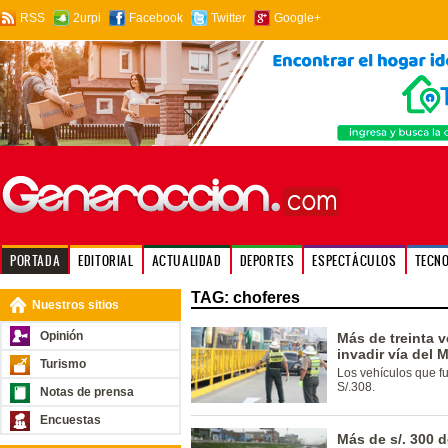
RSS
2urpi
Facebook
Twitter
Google+
PORTADA
EDITORIAL
ACTUALIDAD
DEPORTES
ESPECTÁCULOS
TECN
TAG: choferes
Nuestros sitios
Opinión
Más de treinta 
invadir vía del 
Turismo
Los vehículos que f
S/.308.
Notas de prensa
Encuestas
Más de s/. 300 