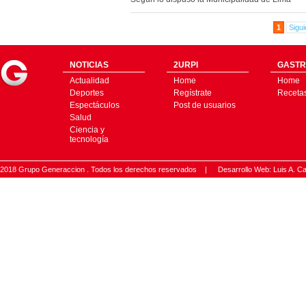
1
Sigui
NOTICIAS
2URPI
GASTR
Actualidad
Home
Home
Deportes
Regístrate
Receta
Espectáculos
Post de usuarios
Salud
Ciencia y
tecnología
2018 Grupo Generaccion . Todos los derechos reservados |
Desarrollo Web: Luis A.