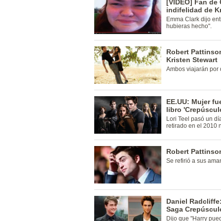
[VIDEO] Fan de 
indifelidad de K
Emma Clark dijo entr
hubieras hecho".
Robert Pattinso
Kristen Stewart
Ambos viajarán por d
EE.UU: Mujer fue
libro 'Crepúscul
Lori Teel pasó un dí
retirado en el 2010 
Robert Pattinso
Se refirió a sus aman
Daniel Radcliffe
Saga Crepúscul
Dijo que "Harry pued