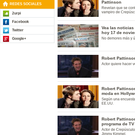
Pattinson
REDES SOCIALES
Revelan que se cont
vampiro de Crepúsc
2urpi
Facebook
Vea las noticia
Twitter
hoy 17 de novi
No demores más y ún
Google+
Robert Pattinson
Actor quiere hacer v
Robert Pattinson
moda en Holly
Según una encuesta 
EE.UU.
Robert Pattinso
programa de TV
Actor de Crepúsculo
Jimmy Kimmel.