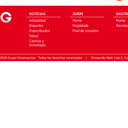
NOTICIAS
2URPI
GASTR
Actualidad
Home
Home
Deportes
Regístrate
Receta
Espectáculos
Post de usuarios
Salud
Ciencia y
tecnología
2018 Grupo Generaccion . Todos los derechos reservados |
Desarrollo Web: Luis A.