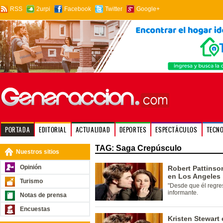
RSS
2urpi
Facebook
Twitter
Google+
PORTADA
EDITORIAL
ACTUALIDAD
DEPORTES
ESPECTÁCULOS
TECN
TAG: Saga Crepúsculo
Nuestros sitios
Opinión
Robert Pattinson
en Los Angeles
Turismo
"Desde que él regres
informante.
Notas de prensa
Encuestas
Kristen Stewart