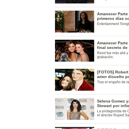
Amanecer Parte 2
primeros días c
Entertainment Tonigh
Amanecer Parte 
final secreto de 
Reed fue más allá y 
grabación.
[FOTOS] Robert 
amor disuelto po
Tras el engaño de la
Selena Gomez ya
Stewart por infie
La protagonista de C
el director Rupert S