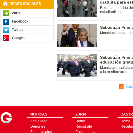
gratuita para e
REDES SOCIALES
Resultado podría de
estudiantiles
2urpi
Facebook
Sebastián Piñer
Twitter
Mandatario mapocho 
Google+
Sebastián Piñer
educación gratu
Mandatario señala q
a la meritocracia.
1
Sigui
NOTICIAS
2URPI
GASTR
Actualidad
Home
Home
Deportes
Regístrate
Receta
Espectáculos
Post de usuarios