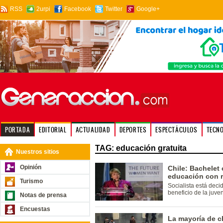
RSS
2urpi
Facebook
Twitter
Google+
PORTADA
EDITORIAL
ACTUALIDAD
DEPORTES
ESPECTÁCULOS
TECN
TAG: educación gratuita
Nuestros sitios
Opinión
Chile: Bachelet 
educación con r
Turismo
Socialista está deci
beneficio de la juve
Notas de prensa
Encuestas
La mayoría de c