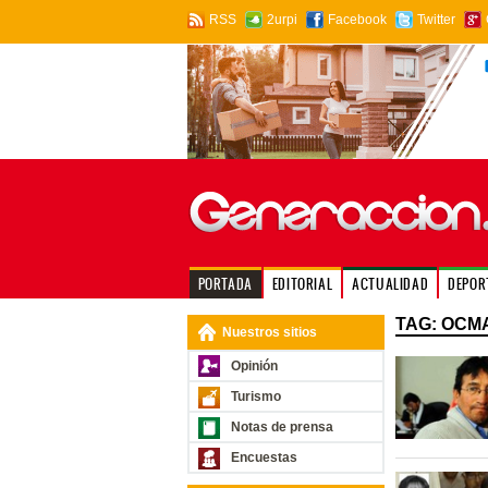
RSS
2urpi
Facebook
Twitter
PORTADA
EDITORIAL
ACTUALIDAD
DEPOR
TAG: OCM
Nuestros sitios
Opinión
Turismo
Notas de prensa
Encuestas