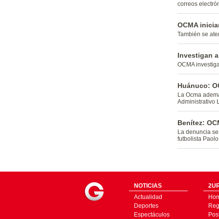
correos electró
OCMA iniciar
También se aten
Investigan 
OCMA investiga
Huánuco: OCM
La Ocma además
Administrativo L
Benítez: OCM
La denuncia señ
futbolista Paol
NOTICIAS
2UR
Actualidad
Ho
Deportes
Regí
Espectáculos
Pos