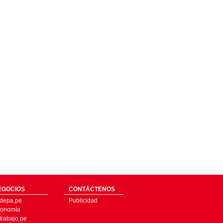
EGOCIOS
CONTÁCTENOS
depa.pe
Publicidad
onomía
trabajo.pe