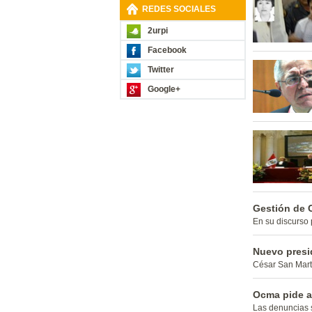
REDES SOCIALES
2urpi
Facebook
Twitter
Google+
Gestión de C
En su discurso p
Nuevo presi
César San Martí
Ocma pide a 
Las denuncias s