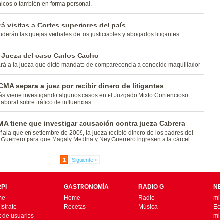
nicos o también en forma personal.
á visitas a Cortes superiores del país
derán las quejas verbales de los justiciables y abogados litigantes.
a Jueza del caso Carlos Cacho
rá a la jueza que dictó mandato de comparecencia a conocido maquillador
A separa a juez por recibir dinero de litigantes
 viene investigando algunos casos en el Juzgado Mixto Contencioso
aboral sobre tráfico de influencias
A tiene que investigar acusación contra jueza Cabrera
ala que en setiembre de 2009, la jueza recibió dinero de los padres del
o Guerrero para que Magaly Medina y Ney Guerrero ingresen a la cárcel.
1
Siguiente »
PI
GASTRONOMÍA
RADIO G
N
me
Home
Radio
mi
strate
Recetas
Música
Ec
t de usuarios
mi