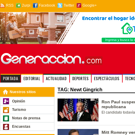
RSS
2urpi
Facebook
Twitter
Google+
PORTADA
EDITORIAL
ACTUALIDAD
DEPORTES
ESPECTÁCULOS
TECN
TAG: Newt Gingrich
Nuestros sitios
Opinión
Ron Paul suspe
republicana
Turismo
El candidato todaví
Notas de prensa
Encuestas
Mitt Romney ven