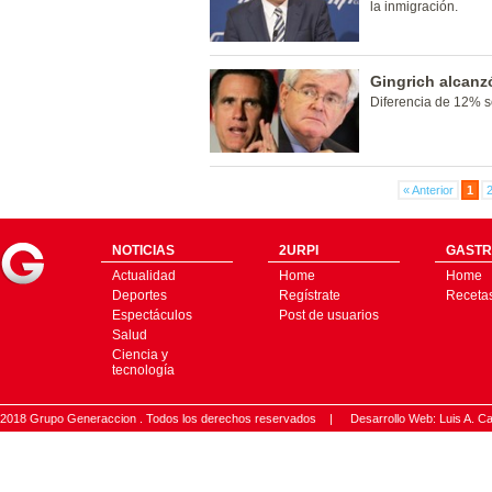
la inmigración.
Gingrich alcanz
Diferencia de 12% s
« Anterior
1
NOTICIAS
2URPI
GASTR
Actualidad
Home
Home
Deportes
Regístrate
Receta
Espectáculos
Post de usuarios
Salud
Ciencia y
tecnología
2018 Grupo Generaccion . Todos los derechos reservados |
Desarrollo Web: Luis A.