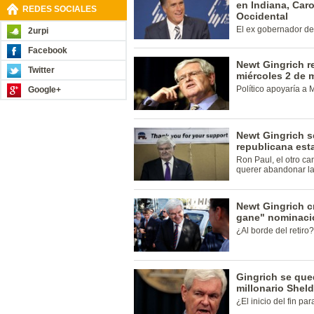
en Indiana, Caro
REDES SOCIALES
Occidental
El ex gobernador de
2urpi
Facebook
Newt Gingrich r
Twitter
miércoles 2 de 
Político apoyaría a 
Google+
Newt Gingrich se
republicana es
Ron Paul, el otro c
querer abandonar la
Newt Gingrich 
gane" nominaci
¿Al borde del retiro?
Gingrich se que
millonario Shel
¿El inicio del fin p