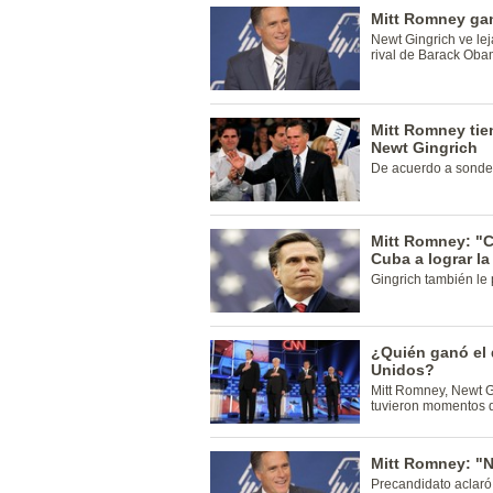
Mitt Romney gan
Newt Gingrich ve lej
rival de Barack Oba
Mitt Romney tie
Newt Gingrich
De acuerdo a sonde
Mitt Romney: "
Cuba a lograr la
Gingrich también le
¿Quién ganó el 
Unidos?
Mitt Romney, Newt G
tuvieron momentos d
Mitt Romney: "N
Precandidato aclaró