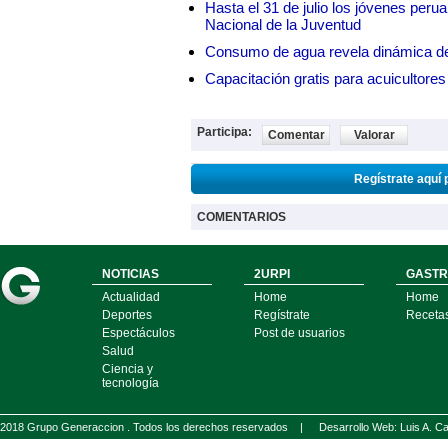
Hasta el 31 de julio los jóvenes peru
Nacional de la Juventud
Consumo de agua revela dinámica d
Capacitación gratis para acuicul
Participa:
Comentar
Valorar
Regístrate aquí 
COMENTARIOS
NOTICIAS
2URPI
GASTR
Actualidad
Home
Home
Deportes
Regístrate
Receta
Espectáculos
Post de usuarios
Salud
Ciencia y
tecnología
2018 Grupo Generaccion . Todos los derechos reservados |
Desarrollo Web: Luis A.