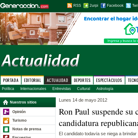
RSS
2urpi
Facebook
Twi
PORTADA
EDITORIAL
ACTUALIDAD
DEPORTES
ESPECTÁCULOS
TECN
Política
Internacionales
Entrevistas
Cultural
Astrología
Lunes 14 de mayo 2012
Nuestros sitios
Ron Paul suspende su 
Opinión
candidatura republican
Turismo
Notas de prensa
El candidato todavía se niega a brind
Encuestas