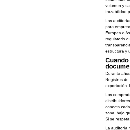
volumen y cal
trazabilidad 
Las auditoría
para empresa
Europea o Asi
regulatorio q
transparencia
estructura y u
Cuando l
docume
Durante años,
Registros de 
exportación. 
Los comprado
distribuidore
conecta cada
zona, bajo qu
Si se respeta
La auditoría n