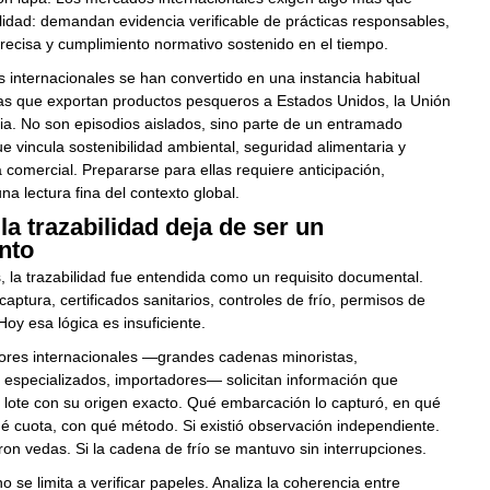
idad: demandan evidencia verificable de prácticas responsables,
precisa y cumplimiento normativo sostenido en el tiempo.
s internacionales se han convertido en una instancia habitual
s que exportan productos pesqueros a Estados Unidos, la Unión
a. No son episodios aislados, sino parte de un entramado
ue vincula sostenibilidad ambiental, seguridad alimentaria y
 comercial. Prepararse para ellas requiere anticipación,
na lectura fina del contexto global.
a trazabilidad deja de ser un
nto
 la trazabilidad fue entendida como un requisito documental.
captura, certificados sanitarios, controles de frío, permisos de
Hoy esa lógica es insuficiente.
res internacionales —grandes cadenas minoristas,
s especializados, importadores— solicitan información que
 lote con su origen exacto. Qué embarcación lo capturó, en qué
é cuota, con qué método. Si existió observación independiente.
ron vedas. Si la cadena de frío se mantuvo sin interrupciones.
o se limita a verificar papeles. Analiza la coherencia entre