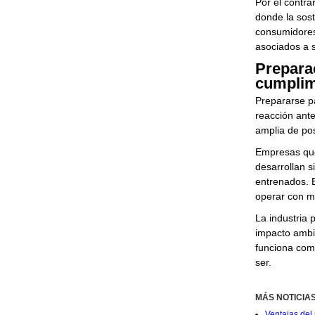
Por el contra
donde la sost
consumidores 
asociados a 
Preparac
cumplim
Prepararse p
reacción ante
amplia de pos
Empresas que 
desarrollan 
entrenados. E
operar con m
La industria 
impacto ambie
funciona como
ser.
MÁS NOTICIA
Ventajas del 