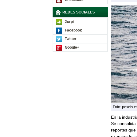
REDES SOCIALES
2urpi
Facebook
Twitter
Google+
Foto: pexels.
En la industr
Se consolida 
reportes que
examinado co