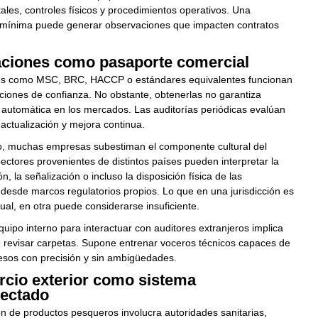
tales, controles físicos y procedimientos operativos. Una
 mínima puede generar observaciones que impacten contratos
caciones como pasaporte comercial
nes como MSC, BRC, HACCP o estándares equivalentes funcionan
ciones de confianza. No obstante, obtenerlas no garantiza
automática en los mercados. Las auditorías periódicas evalúan
 actualización y mejora continua.
o, muchas empresas subestiman el componente cultural del
ectores provenientes de distintos países pueden interpretar la
, la señalización o incluso la disposición física de las
 desde marcos regulatorios propios. Lo que en una jurisdicción es
tual, en otra puede considerarse insuficiente.
quipo interno para interactuar con auditores extranjeros implica
 revisar carpetas. Supone entrenar voceros técnicos capaces de
esos con precisión y sin ambigüedades.
rcio exterior como sistema
nectado
n de productos pesqueros involucra autoridades sanitarias,