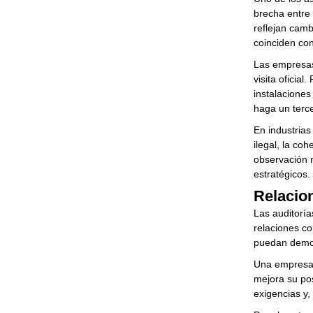
brecha entre
reflejan camb
coinciden con
Las empresas 
visita oficial
instalaciones
haga un terce
En industrias
ilegal, la co
observación n
estratégicos.
Relacion
Las auditoría
relaciones c
puedan demost
Una empresa 
mejora su po
exigencias y