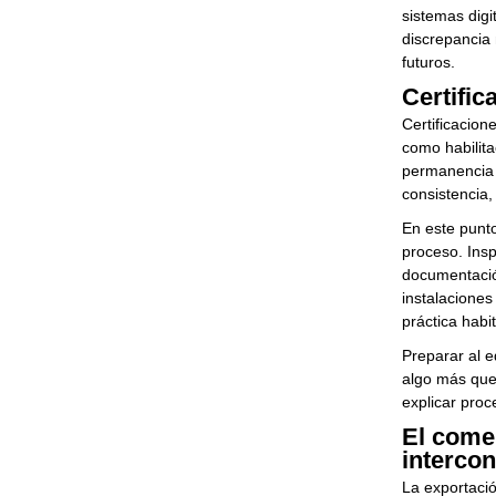
sistemas digi
discrepancia
futuros.
Certifi
Certificacio
como habilita
permanencia 
consistencia,
En este punt
proceso. Insp
documentación
instalaciones
práctica habi
Preparar al e
algo más que
explicar proc
El come
interco
La exportació