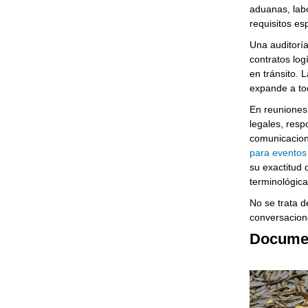
aduanas, labo
requisitos esp
Una auditorí
contratos log
en tránsito. 
expande a to
En reuniones 
legales, resp
comunicaciona
para eventos
su exactitud 
terminológica
No se trata d
conversacion
Documen