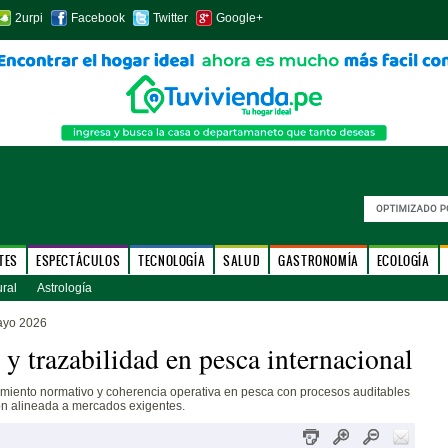
2urpi
Facebook
Twitter
Google+
TES
ESPECTÁCULOS
TECNOLOGÍA
SALUD
GASTRONOMÍA
ECOLOGÍA
ural
Astrología
ayo 2026
 y trazabilidad en pesca internacional
miento normativo y coherencia operativa en pesca con procesos auditables
n alineada a mercados exigentes.