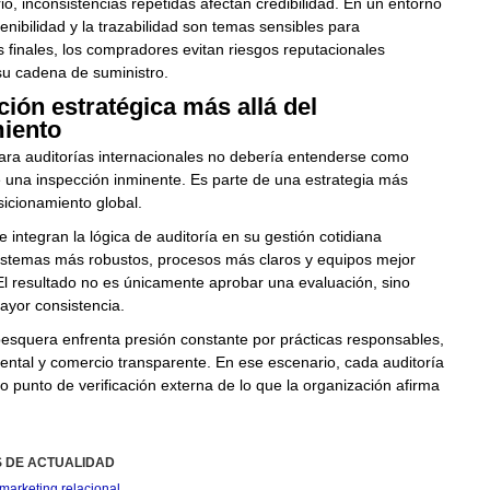
rio, inconsistencias repetidas afectan credibilidad. En un entorno
enibilidad y la trazabilidad son temas sensibles para
finales, los compradores evitan riesgos reputacionales
su cadena de suministro.
ión estratégica más allá del
iento
ara auditorías internacionales no debería entenderse como
 una inspección inminente. Es parte de una estrategia más
icionamiento global.
integran la lógica de auditoría en su gestión cotidiana
sistemas más robustos, procesos más claros y equipos mejor
l resultado no es únicamente aprobar una evaluación, sino
ayor consistencia.
pesquera enfrenta presión constante por prácticas responsables,
ntal y comercio transparente. En ese escenario, cada auditoría
 punto de verificación externa de lo que la organización afirma
S DE ACTUALIDAD
marketing relacional