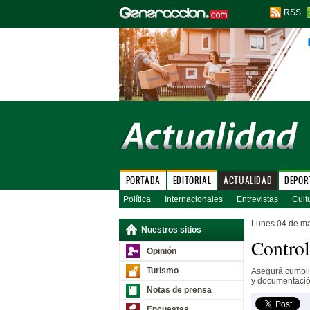
RSS
PORTADA
EDITORIAL
ACTUALIDAD
DEPOR
Política
Internacionales
Entrevistas
Cult
Lunes 04 de m
Nuestros sitios
Control
Opinión
Turismo
Asegurá cumpli
y documentació
Notas de prensa
Encuestas