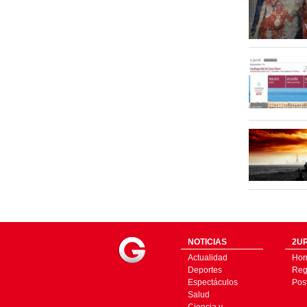
NOTICIAS
2UR
Actualidad
Ho
Deportes
Regí
Espectáculos
Pos
Salud