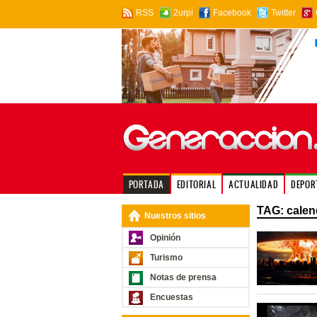
RSS
2urpi
Facebook
Twitter
PORTADA
EDITORIAL
ACTUALIDAD
DEPOR
TAG: calen
Nuestros sitios
Opinión
Turismo
Notas de prensa
Encuestas