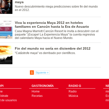
maya
Nuevo descubrimiento niega predicciones sobre fin del mundo
en el 2012.
Viva la experiencia Maya 2012 en hoteles
familiares en Cancún hasta la Era de Acuario
Casa Magna Marriott Cancún Resort le invita a descubrir con el
paquete "¡Escape! La Experiencia Maya" la cuenta regresiva
del calendario Maya hacia el Nuevo Mundo.
Fin del mundo no sería en diciembre del 2012
"Catástrofe maya" es derribado por científicos.
1
Siguiente »
PI
GASTRONOMÍA
RADIO G
N
me
Home
Radio
mi
strate
Recetas
Música
Ec
t de usuarios
mi