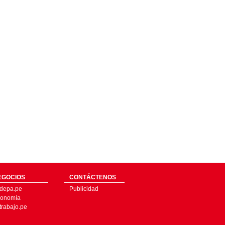
EGOCIOS
CONTÁCTENOS
depa.pe
Publicidad
onomía
trabajo.pe