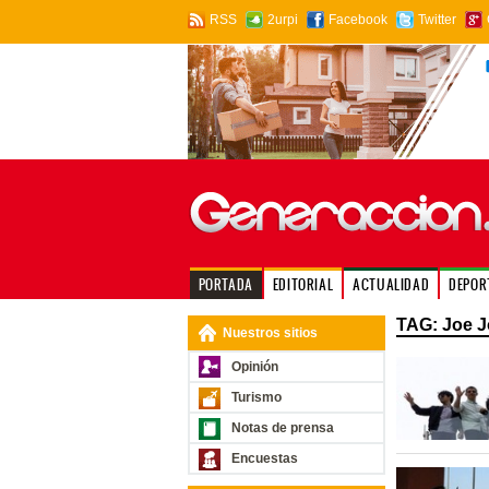
RSS
2urpi
Facebook
Twitter
PORTADA
EDITORIAL
ACTUALIDAD
DEPOR
TAG: Joe 
Nuestros sitios
Opinión
Turismo
Notas de prensa
Encuestas