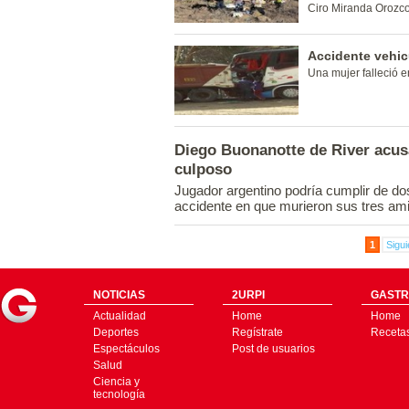
Ciro Miranda Orozco
Accidente vehic
Una mujer falleció e
Diego Buonanotte de River acus
culposo
Jugador argentino podría cumplir de dos
accidente en que murieron sus tres am
1
Sigui
NOTICIAS
2URPI
GASTR
Actualidad
Home
Home
Deportes
Regístrate
Receta
Espectáculos
Post de usuarios
Salud
Ciencia y
tecnología