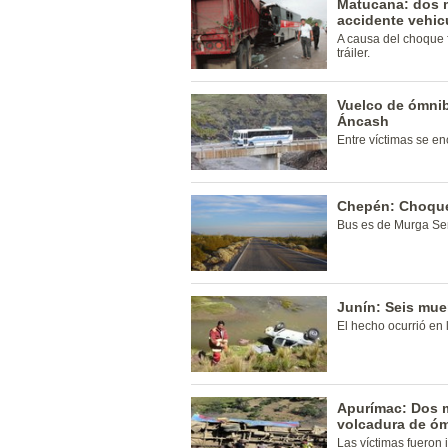
Matucana: dos m
accidente vehic
A causa del choque f
tráiler.
Vuelco de ómnib
Áncash
Entre víctimas se en
Chepén: Choque 
Bus es de Murga Se
Junín: Seis mue
El hecho ocurrió en 
Apurímac: Dos m
volcadura de ó
Las víctimas fueron