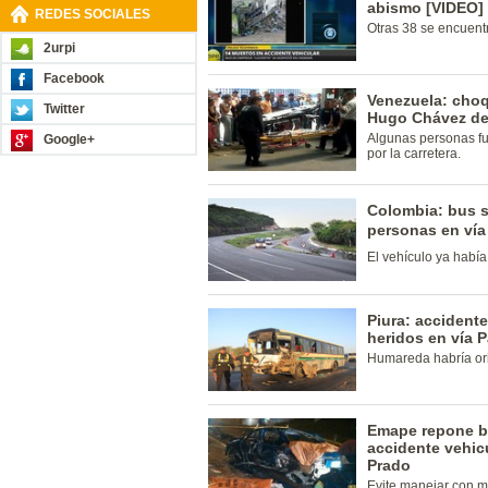
abismo [VIDEO]
REDES SOCIALES
Otras 38 se encuent
2urpi
Facebook
Venezuela: cho
Twitter
Hugo Chávez de
Algunas personas fu
Google+
por la carretera.
Colombia: bus s
personas en vía 
El vehículo ya había 
Piura: accidente
heridos en vía P
Humareda habría ori
Emape repone ba
accidente vehicu
Prado
Evite manejar con 