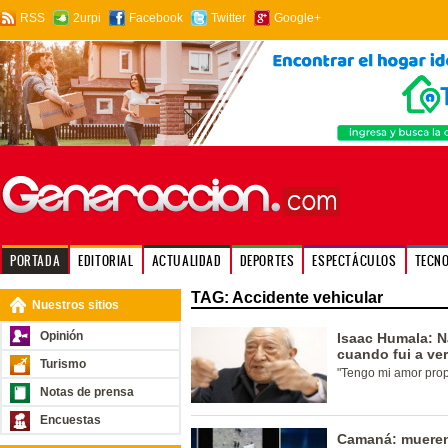
RSS
2urpi
Facebook
Twitter
Google+
PORTADA
EDITORIAL
ACTUALIDAD
DEPORTES
ESPECTÁCULOS
TECN
TAG: Accidente vehicular
Nuestros sitios
Opinión
Isaac Humala: N
cuando fui a verl
Turismo
"Tengo mi amor prop
Notas de prensa
Encuestas
Camaná: mueren 