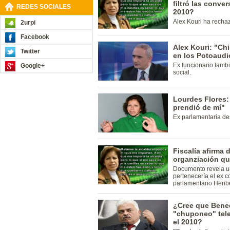
filtró las conve
REDES SOCIALES
2010?
Alex Kouri ha recha
2urpi
Facebook
Alex Kouri: "Ch
Twitter
en los Potoaudi
Ex funcionario tambi
Google+
social.
Lourdes Flores:
prendió de mí"
Ex parlamentaria de
Fiscalía afirma
organziación qu
Documento revela un
pertenecería el ex c
parlamentario Heribe
¿Cree que Bened
"chuponeo" tele
el 2010?