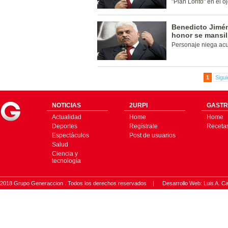
"Plan Lorito" en el o
Benedicto Jimén
honor se mansill
Personaje niega ac
1
Sigui
NOTICIAS
2URPI
GASTR
Actualidad
Home
Home
Deportes
Regístrate
Receta
Espectáculos
Post de usuarios
Salud
Ciencia y
tecnología
2018 Grupo Generaccion . Todos los derechos reservados |
Desarrollo Web: Luis A.