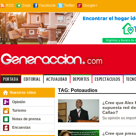
RSS
2urpi
Facebook
Twitter
Google+
PORTADA
EDITORIAL
ACTUALIDAD
DEPORTES
ESPECTÁCULOS
TECN
TAG: Potoaudios
Nuestros sitios
Opinión
¿Cree que Alex 
supuesta red de
Turismo
Callao?
Su opinión es impor
Notas de prensa
Encuestas
¿Cree que presu