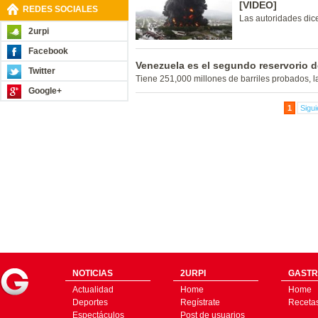
[VIDEO]
REDES SOCIALES
Las autoridades dic
2urpi
Facebook
Venezuela es el segundo reservorio d
Twitter
Tiene 251,000 millones de barriles probados, l
Google+
1
Sigui
NOTICIAS
2URPI
GASTR
Actualidad
Home
Home
Deportes
Regístrate
Receta
Espectáculos
Post de usuarios