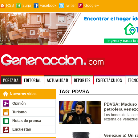
RSS
2urpi
Facebook
Twitter
Google+
PORTADA
EDITORIAL
ACTUALIDAD
DEPORTES
ESPECTÁCULOS
TECN
TAG: PDVSA
Nuestros sitios
Opinión
PDVSA: Maduro 
petrolera venez
Turismo
Los bonos de la co
externa de Venezuel
Notas de prensa
Encuestas
Venezuela: Un r