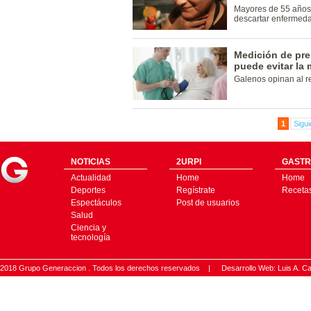
Mayores de 55 años
descartar enfermed
Medición de pres
puede evitar la 
Galenos opinan al r
1
Sigui
NOTICIAS
2URPI
GASTR
Actualidad
Home
Home
Deportes
Regístrate
Receta
Espectáculos
Post de usuarios
Salud
Ciencia y
tecnología
2018 Grupo Generaccion . Todos los derechos reservados |
Desarrollo Web: Luis A.