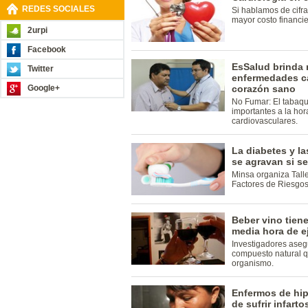
REDES SOCIALES
Si hablamos de cifras
mayor costo financie
2urpi
Facebook
EsSalud brinda 
Twitter
enfermedades c
Google+
corazón sano
No Fumar: El tabaqu
importantes a la ho
cardiovasculares.
La diabetes y l
se agravan si s
Minsa organiza Tall
Factores de Riesgos
Beber vino tien
media hora de e
Investigadores aseg
compuesto natural q
organismo.
Enfermos de hip
de sufrir infarto