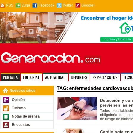
RSS
2urpi
Facebook
Twitter
Google+
PORTADA
EDITORIAL
ACTUALIDAD
DEPORTES
ESPECTÁCULOS
TECN
TAG: enfermedades cardiovascul
Nuestros sitios
Opinión
Detección y cont
previenen las e
Turismo
Todos los estableci
obligatoria- deben me
Notas de prensa
de riesgo de diabete
Encuestas
Cardiología en e