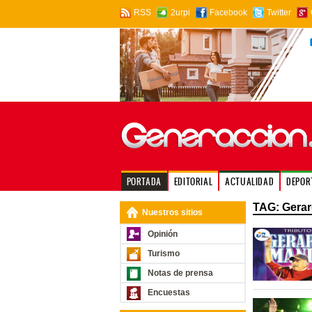
RSS
2urpi
Facebook
Twitter
PORTADA
EDITORIAL
ACTUALIDAD
DEPOR
TAG: Gera
Nuestros sitios
Opinión
Turismo
Notas de prensa
Encuestas