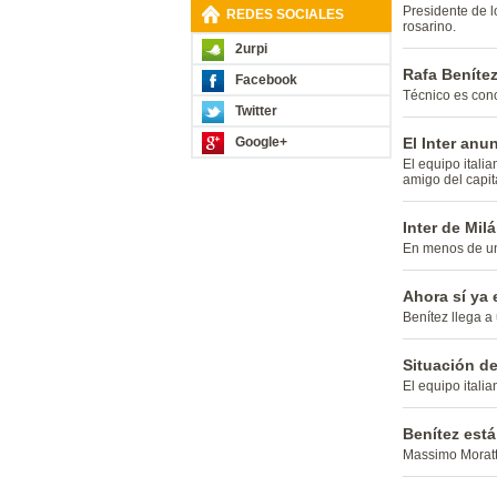
Presidente de l
REDES SOCIALES
rosarino.
2urpi
Rafa Benítez
Facebook
Técnico es cono
Twitter
Google+
El Inter an
El equipo italia
amigo del capitá
Inter de Mil
En menos de un 
Ahora sí ya e
Benítez llega a 
Situación de
El equipo itali
Benítez está
Massimo Moratti