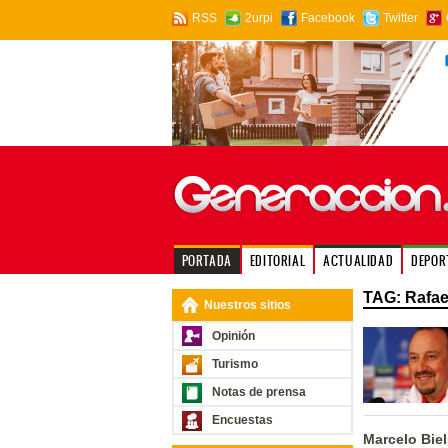
RSS
2urpi
Facebook
Twitter
PORTADA
EDITORIAL
ACTUALIDAD
DEPOR
TAG: Rafae
Nuestros sitios
Opinión
Turismo
Notas de prensa
Encuestas
Marcelo Biel