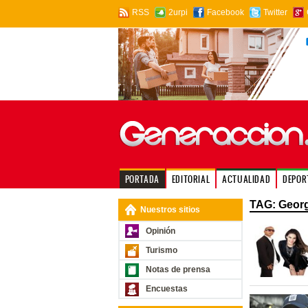
RSS
2urpi
Facebook
Twitter
PORTADA
EDITORIAL
ACTUALIDAD
DEPOR
TAG: Georg
Nuestros sitios
Opinión
Turismo
Notas de prensa
Encuestas