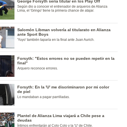
George Forsyth sería titular en los Play Off
Según dio a conocer el entrenador de arqueros de Alianza
Lima, el 'Gringo' tiene la primera chance de atajar.
Salomón Libman volvería al titularato en Alianza
ante Sport Boys
'Yuyo' también taparía en la final ante Juan Aurich.
Forsyth: "Estos errores no se pueden repetir en la
final"
Arquero reconoce errores.
Forsyth: En la 'U' me discriminaron por mi color
de piel
Lo mandaban a pagar parrilladas.
Plantel de Alianza Lima viajará a Chile pese a
deudas
Íntimos enfrentarán al Colo Colo y la 'U' de Chile.