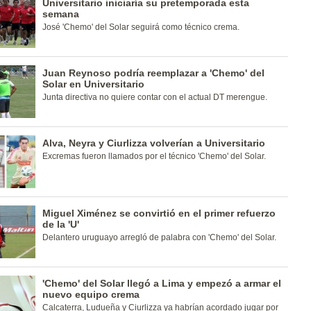
Universitario iniciaría su pretemporada esta
semana
José 'Chemo' del Solar seguirá como técnico crema.
Juan Reynoso podría reemplazar a 'Chemo' del
Solar en Universitario
Junta directiva no quiere contar con el actual DT merengue.
Alva, Neyra y Ciurlizza volverían a Universitario
Excremas fueron llamados por el técnico 'Chemo' del Solar.
Miguel Ximénez se convirtió en el primer refuerzo
de la 'U'
Delantero uruguayo arregló de palabra con 'Chemo' del Solar.
'Chemo' del Solar llegó a Lima y empezó a armar el
nuevo equipo crema
Calcaterra, Ludueña y Ciurlizza ya habrían acordado jugar por