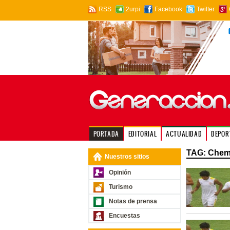
RSS
2urpi
Facebook
Twitter
PORTADA
EDITORIAL
ACTUALIDAD
DEPOR
TAG: Chemo
Nuestros sitios
Opinión
Turismo
Notas de prensa
Encuestas