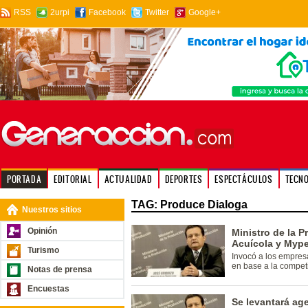
RSS
2urpi
Facebook
Twitter
Google+
PORTADA
EDITORIAL
ACTUALIDAD
DEPORTES
ESPECTÁCULOS
TECN
TAG: Produce Dialoga
Nuestros sitios
Opinión
Ministro de la P
Acuícola y Mype
Turismo
Invocó a los empres
en base a la competi
Notas de prensa
Encuestas
Se levantará ag