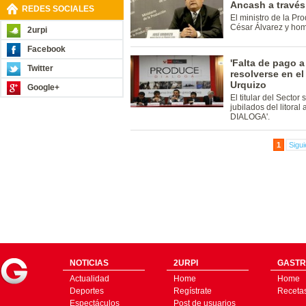
Ancash a través
REDES SOCIALES
El ministro de la Pr
César Álvarez y ho
2urpi
Facebook
'Falta de pago 
Twitter
resolverse en el
Urquizo
Google+
El titular del Secto
jubilados del litor
DIALOGA'.
1
Sigui
NOTICIAS
2URPI
GASTR
Actualidad
Home
Home
Deportes
Regístrate
Receta
Espectáculos
Post de usuarios