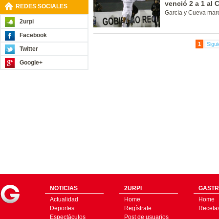
venció 2 a 1 al
REDES SOCIALES
García y Cueva marc
2urpi
Facebook
1
Sigui
Twitter
Google+
NOTICIAS
2URPI
GASTR
Actualidad
Home
Home
Deportes
Regístrate
Receta
Espectáculos
Post de usuarios