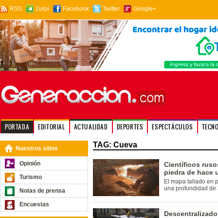
RSS
2urpi
Facebook
Twitter
Google+
PORTADA
EDITORIAL
ACTUALIDAD
DEPORTES
ESPECTÁCULOS
TECN
TAG: Cueva
Nuestros sitios
Opinión
Científicos rus
piedra de hace 
Turismo
El mapa tallado en 
una profundidad de 
Notas de prensa
Encuestas
Descentralizado