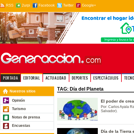
RSS
2urpi
Facebook
Twitter
Google+
PORTADA
EDITORIAL
ACTUALIDAD
DEPORTES
ESPECTÁCULOS
TECN
TAG: Día del Planeta
Nuestros sitios
Opinión
El poder de crea
Por: Carlos Ayala Ra
Turismo
Salvador).
Notas de prensa
Encuestas
Día de la Tierra