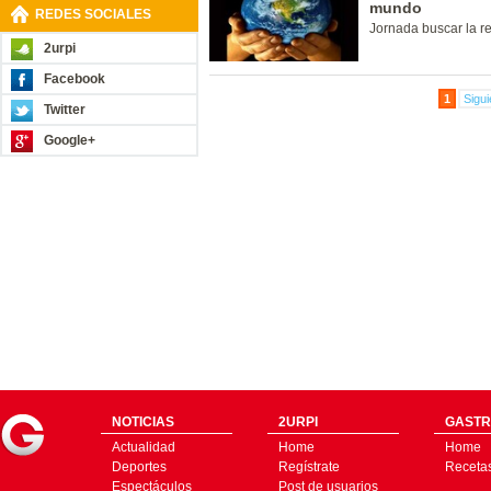
mundo
REDES SOCIALES
Jornada buscar la re
2urpi
Facebook
1
Sigui
Twitter
Google+
NOTICIAS
2URPI
GASTR
Actualidad
Home
Home
Deportes
Regístrate
Receta
Espectáculos
Post de usuarios