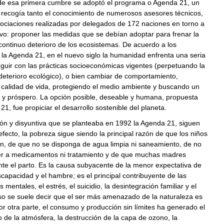
de esa primera cumbre se adoptó el programa o Agenda 21, un
 recogía tanto el conocimiento de numerosos asesores técnicos,
ociaciones realizadas por delegados de 172 naciones en torno a
ivo: proponer las medidas que se debían adoptar para frenar la
continuo deterioro de los ecosistemas. De acuerdo a los
la Agenda 21, en el nuevo siglo la humanidad enfrenta una seria
eguir con las prácticas socioeconómicas vigentes (perpetuando la
deterioro ecológico), o bien cambiar de comportamiento,
 calidad de vida, protegiendo el medio ambiente y buscando un
o y próspero. La opción posible, deseable y humana, propuesta
21, fue propiciar el desarrollo sostenible del planeta.
ón y disyuntiva que se planteaba en 1992 la Agenda 21, siguen
efecto, la pobreza sigue siendo la principal razón de que los niños
n, de que no se disponga de agua limpia ni saneamiento, de no
r a medicamentos ni tratamiento y de que muchas madres
te el parto. Es la causa subyacente de la menor expectativa de
iscapacidad y el hambre; es el principal contribuyente de las
mentales, el estrés, el suicidio, la desintegración familiar y el
so se suele decir que el ser más amenazado de la naturaleza es
por otra parte, el consumo y producción sin límites ha generado el
 de la atmósfera, la destrucción de la capa de ozono, la