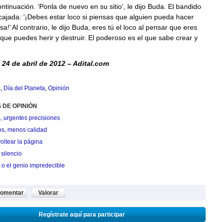
ntinuación. ‘Ponla de nuevo en su sitio’, le dijo Buda. El bandido
cajada: ‘¡Debes estar loco si piensas que alguien pueda hacer
a!’ Al contrario, le dijo Buda, eres tú el loco al pensar que eres
ue puedes herir y destruir. El poderoso es el que sabe crear y
 24 de abril de 2012 – Adital.com
a
,
Día del Planeta
,
Opinión
 DE OPINIÓN
, urgentes precisiones
os, menos calidad
oltear la página
silencio
 o el genio impredecible
omentar
Valorar
Regístrate aquí para participar