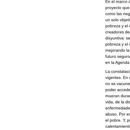
En el marco 
proyecto que
como las neg
un solo objet
pobreza y el 
creadores de 
disyuntiva: s
pobreza y el 
mejorando la
futuro segur
en la Agenda 
La constataci
vigentes. En 
no se vacune
poder accede
mueran duran
vida, de la d
enfermedades 
abuso. Por e
el pobre. Y, 
calentamiento