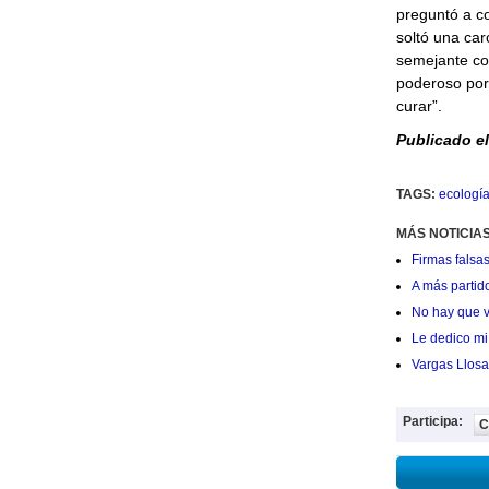
preguntó a co
soltó una car
semejante cos
poderoso porq
curar”.
Publicado el
TAGS:
ecologí
MÁS NOTICIAS
Firmas falsas
A más partid
No hay que v
Le dedico mi 
Vargas Llosa
Participa:
C