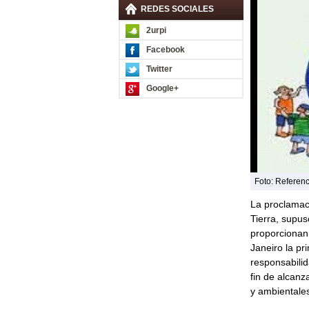
REDES SOCIALES
2urpi
Facebook
Twitter
Google+
Foto: Referenc
La proclamaci
Tierra, supus
proporcionan 
Janeiro la pr
responsabili
fin de alcanz
y ambientales