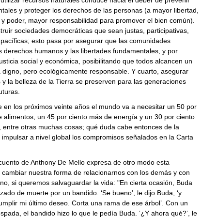
 utilizar recursos naturales conduce hacia el deber de prevenir
ales y proteger los derechos de las personas (a mayor libertad,
 y poder, mayor responsabilidad para promover el bien común).
truir sociedades democráticas que sean justas, participativas,
 pacíficas; esto pasa por asegurar que las comunidades
s derechos humanos y las libertades fundamentales, y por
usticia social y económica, posibilitando que todos alcancen un
 digno, pero ecológicamente responsable. Y cuarto, asegurar
s y la belleza de la Tierra se preserven para las generaciones
uturas.
 en los próximos veinte años el mundo va a necesitar un 50 por
 alimentos, un 45 por ciento más de energía y un 30 por ciento
 entre otras muchas cosas; qué duda cabe entonces de la
impulsar a nivel global los compromisos señalados en la Carta
uento de Anthony De Mello expresa de otro modo esta
 cambiar nuestra forma de relacionarnos con los demás y con
no, si queremos salvaguardar la vida: "En cierta ocasión, Buda
ado de muerte por un bandido. ‘Se bueno’, le dijo Buda, ‘y
mplir mi último deseo. Corta una rama de ese árbol’. Con un
spada, el bandido hizo lo que le pedía Buda. ‘¿Y ahora qué?’, le