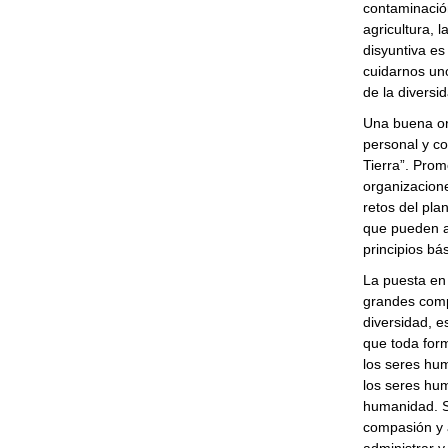
contaminación
agricultura, 
disyuntiva es
cuidarnos uno
de la diversid
Una buena or
personal y c
Tierra”. Prom
organizacione
retos del pla
que pueden a
principios bá
La puesta en 
grandes compr
diversidad, e
que toda form
los seres hum
los seres huma
humanidad. S
compasión y a