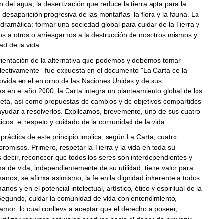
 del agua, la desertización que reduce la tierra apta para la
la desaparición progresiva de las montañas, la flora y la fauna. La
 dramática: formar una sociedad global para cuidar de la Tierra y
s a otros o arriesgarnos a la destrucción de nosotros mismos y
ad de la vida.
ientación de la alternativa que podemos y debemos tomar –
olectivamente– fue expuesta en el documento "La Carta de la
ovida en el entorno de las Naciones Unidas y de sus
s en el año 2000, la Carta integra un planteamiento global de los
neta, así como propuestas de cambios y de objetivos compartidos
yudar a resolverlos. Explicamos, brevemente, uno de sus cuatro
sicos: el respeto y cuidado de la comunidad de la vida.
práctica de este principio implica, según La Carta, cuatro
omisos. Primero, respetar la Tierra y la vida en toda su
s decir, reconocer que todos los seres son interdependientes y
a de vida, independientemente de su utilidad, tiene valor para
anos; se afirma asimismo, la fe en la dignidad inherente a todos
nos y en el potencial intelectual, artístico, ético y espiritual de la
egundo, cuidar la comunidad de vida con entendimiento,
mor; lo cual conlleva a aceptar que el derecho a poseer,