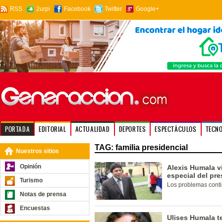
RSS
2urpi
Facebook
Twitter
Google+
PORTADA
EDITORIAL
ACTUALIDAD
DEPORTES
ESPECTÁCULOS
TECN
TAG: familia presidencial
Nuestros sitios
Opinión
Alexis Humala v
especial del pre
Turismo
Los problemas contin
Notas de prensa
Encuestas
Ulises Humala t