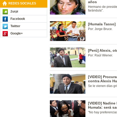
años
REDES SOCIALES
Hermano de preside
farándula".
2urpi
Facebook
[Humala Tasso] 
Twitter
Por: Jorge Bruce.
Google+
[Perú] Alexis, ot
Por: Raúl Wiener.
[VIDEO] Procura
contra Alexis H
Se le vienen días gr
[VIDEO] Nadine 
Humala: será s
"No hay preferencias 