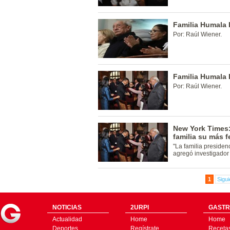
Familia Humala I
Por: Raúl Wiener.
Familia Humala 
Por: Raúl Wiener.
New York Times:
familia su más f
"La familia presiden
agregó investigador
1
Sigui
NOTICIAS
2URPI
GASTR
Actualidad
Home
Home
Deportes
Regístrate
Receta