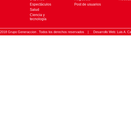
Espectáculos
Post de usuarios
Salud
Ciencia y
tecnología
2018 Grupo Generaccion . Todos los derechos reservados |
Desarrollo Web: Luis A.