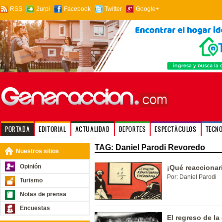
RSS
2urpi
Facebook
Twitter
Google+
PORTADA
EDITORIAL
ACTUALIDAD
DEPORTES
ESPECTÁCULOS
TECN
TAG: Daniel Parodi Revoredo
Nuestros sitios
Opinión
¡Qué reaccionar
Por: Daniel Parodi
Turismo
Notas de prensa
Encuestas
El regreso de la