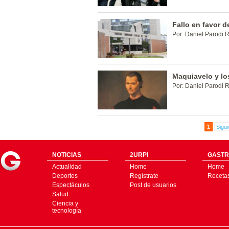
Fallo en favor d
Por: Daniel Parodi 
Maquiavelo y l
Por: Daniel Parodi 
1
Sigui
NOTICIAS
2URPI
GASTR
Actualidad
Home
Home
Deportes
Regístrate
Receta
Espectáculos
Post de usuarios
Salud
Ciencia y
tecnología