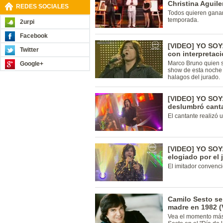
Christina Aguile
REDES SOCIALES
Todos quieren ganar
temporada.
2urpi
Facebook
[VIDEO] YO SOY:
Twitter
con interpretac
Marco Bruno quien s
Google+
show de esta noche 
halagos del jurado.
[VIDEO] YO SOY
deslumbró cant
El cantante realizó 
[VIDEO] YO SOY:
elogiado por el 
El imitador convenci
Camilo Sesto se
madre en 1982 (
Vea el momento más 