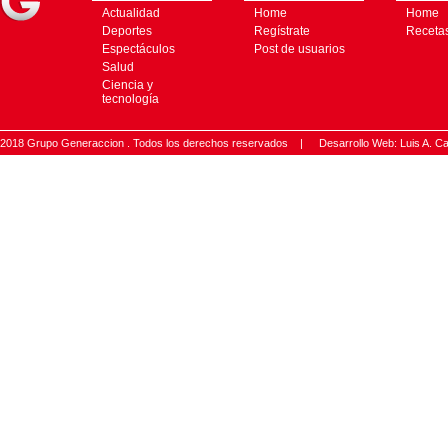
Actualidad
Home
Home
Deportes
Regístrate
Receta
Espectáculos
Post de usuarios
Salud
Ciencia y
tecnología
2018 Grupo Generaccion . Todos los derechos reservados |
Desarrollo Web: Luis A.