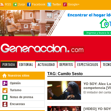
RSS
2urpi
Facebook
Twitter
Google+
PORTADA
EDITORIAL
ACTUALIDAD
DEPORTES
ESPECTÁCULOS
TECN
TAG: Camilo Sesto
Nuestros sitios
Opinión
YO SOY: Alex Lo
competencia [V
Turismo
El imitador del cant
Notas de prensa
Encuestas
[VIDEO] YO SOY: