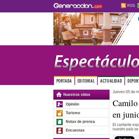
RSS
PORTADA
EDITORIAL
ACTUALIDAD
DEPOR
Jueves 05 de 
Nuestros sitios
Camilo 
Opinión
en juni
Turismo
Notas de prensa
El cantante esp
nuestro país se
Encuestas