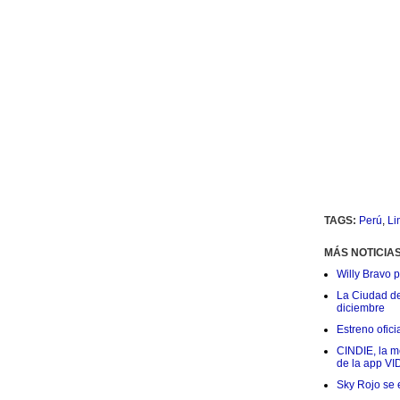
TAGS:
Perú
,
Li
MÁS NOTICIA
Willy Bravo 
La Ciudad de 
diciembre
Estreno ofic
CINDIE, la me
de la app VI
Sky Rojo se 