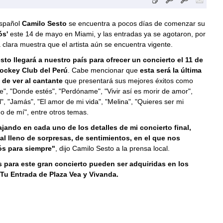
español
Camilo Sesto
se encuentra a pocos días de comenzar su
ós'
este 14 de mayo en Miami, y las entradas ya se agotaron, por
 clara muestra que el artista aún se encuentra vigente.
sto llegará a nuestro país para ofrecer un concierto el 11 de
Jockey Club del Perú
. Cabe mencionar que
esta será la última
 de ver al cantante
que presentará sus mejores éxitos como
e", "Donde estés", "Perdóname", "Vivir así es morir de amor",
l", "Jamás", "El amor de mi vida", "Melina", "Quieres ser mi
o de mí", entre otros temas.
jando en cada uno de los detalles de mi concierto final,
tal lleno de sorpresas, de sentimientos, en el que nos
ós para siempre"
, dijo Camilo Sesto a la prensa local.
 para este gran concierto pueden ser adquiridas en los
Tu Entrada de Plaza Vea y Vivanda.