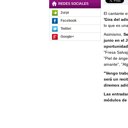
REDES SOCIALES
2urpi
El cantante 
'Gira del adi
Facebook
lo que es una
Twitter
Asimismo,
Se
Google+
junio en el 
oportunidad
"Fresa Salvaj
"Piel de ánge
amante", "Alg
"Vengo traba
será un reci
diremos adi
Las entradas
módulos de 