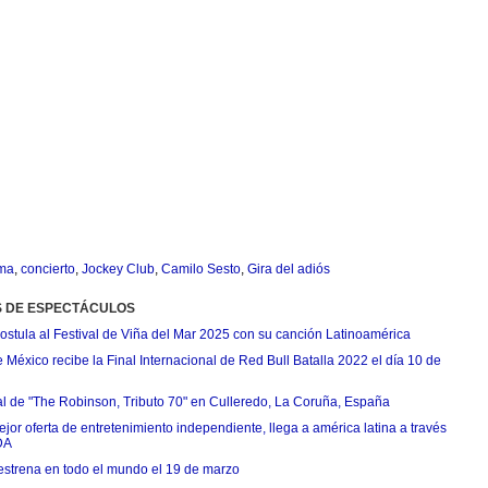
ma
,
concierto
,
Jockey Club
,
Camilo Sesto
,
Gira del adiós
S DE ESPECTÁCULOS
postula al Festival de Viña del Mar 2025 con su canción Latinoamérica
México recibe la Final Internacional de Red Bull Batalla 2022 el día 10 de
ial de "The Robinson, Tributo 70" en Culleredo, La Coruña, España
jor oferta de entretenimiento independiente, llega a américa latina a través
DA
estrena en todo el mundo el 19 de marzo