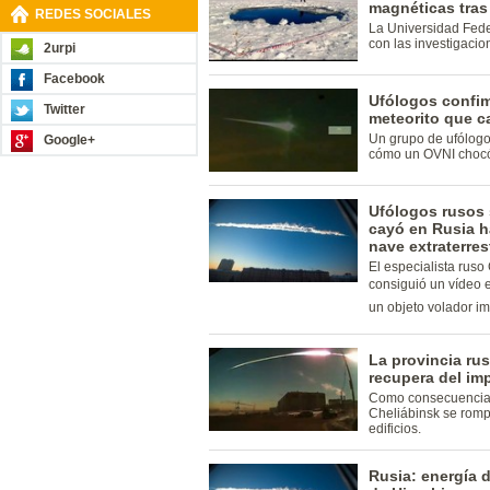
magnéticas tras 
REDES SOCIALES
La Universidad Fede
con las investigacio
2urpi
Facebook
Ufólogos confim
Twitter
meteorito que c
Un grupo de ufólogo
Google+
cómo un OVNI chocó 
Ufólogos rusos 
cayó en Rusia h
nave extraterres
El especialista rus
consiguió un vídeo 
un objeto volador imp
La provincia ru
recupera del im
Como consecuencia 
Cheliábinsk se romp
edificios.
Rusia: energía 