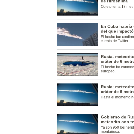
de Hiroshima
Objeto tenía 17 metr
En Cuba habría 
del que impactó
El hecho fue confir
cuenta de Twitter.
Rusia: meteorit
cráter de 6 metr
El hecho ha conmoci
europeo.
Rusia: meteorit
cráter de 6 metr
Hasta el momento h
Gobierno de Rus
meteorito con t
Ya son 950 los herid
montañosa.