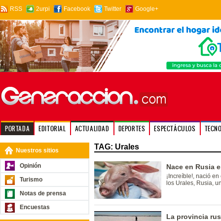
RSS
2urpi
Facebook
Twitter
Google+
PORTADA
EDITORIAL
ACTUALIDAD
DEPORTES
ESPECTÁCULOS
TECN
TAG: Urales
Nuestros sitios
Opinión
Nace en Rusia e
¡Increíble!, nació e
Turismo
los Urales, Rusia, u
Notas de prensa
Encuestas
La provincia ru