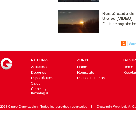
Rusia: caída de
Urales [VIDEO]
El día de hoy otro bó
1
Sigui
NOTICIAS
2URPI
GASTR
Actualidad
Home
Home
Deportes
Regístrate
Receta
Espectáculos
Post de usuarios
Salud
Ciencia y
tecnología
2018 Grupo Generaccion . Todos los derechos reservados |
Desarrollo Web: Luis A.