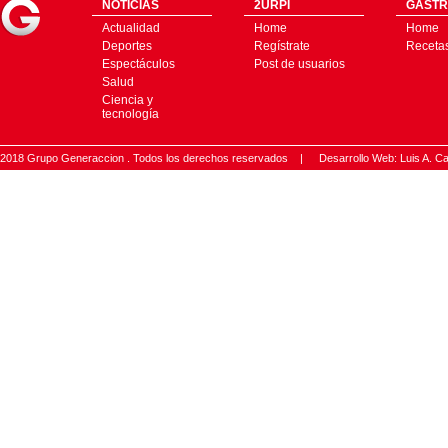
NOTICIAS
2URPI
GASTR
Actualidad
Home
Home
Deportes
Regístrate
Receta
Espectáculos
Post de usuarios
Salud
Ciencia y
tecnología
2018 Grupo Generaccion . Todos los derechos reservados |
Desarrollo Web: Luis A.