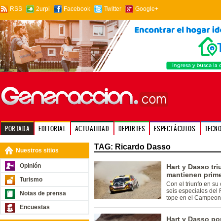
RSS
2urpi
Facebook
Twitter
Google+
PORTADA
EDITORIAL
ACTUALIDAD
DEPORTES
ESPECTÁCULOS
TECN
TAG: Ricardo Dasso
Nuestros sitios
Opinión
Hart y Dasso tri
mantienen prim
Turismo
Con el triunfo en su
seis especiales del 
Notas de prensa
tope en el Campeona
Encuestas
Hart y Dasso por