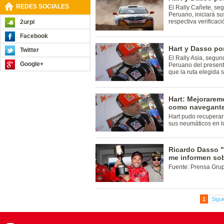
REDES SOCIALES
El Rally Cañete, se
Peruano, iniciará su
respectiva verificaci
2urpi
Facebook
Hart y Dasso por
Twitter
El Rally Asia, segun
Google+
Peruano del presente
que la ruta elegida 
Hart: Mejorare
como navegant
Hart pudo recuperars
sus neumáticos en lo
Ricardo Dasso "
me informen sob
Fuente: Prensa Grup
1
Sigui